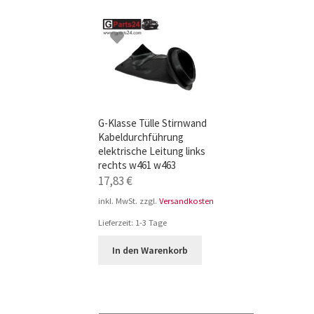
TOP-Seller: G-Klasse Trittbretter schwarz f
Impressum
G-Klasse Tülle Stirnwand
Kabeldurchführung
elektrische Leitung links
rechts w461 w463
17,83
€
inkl. MwSt.
zzgl.
Versandkosten
Lieferzeit:
1-3 Tage
In den Warenkorb