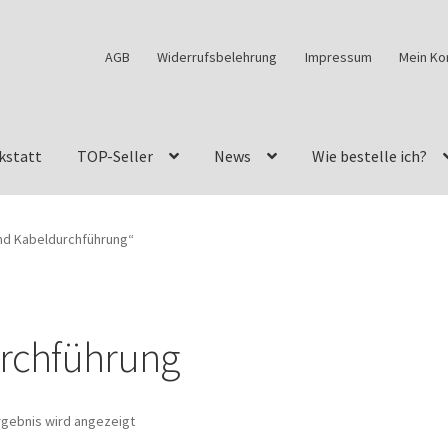
AGB
Widerrufsbelehrung
Impressum
Mein Ko
kstatt
TOP-Seller
News
Wie bestelle ich?
w460
G-Klasse Fahrzeuge im Überblick
G-Klasse Shop
nd Kabeldurchführung“
s
G-Klasse w463 AMG Felgen
G-Klasse w463 Felgen
des Geländewagen von GParts24
Mein Konto
Meine Merkliste
rchführung
a Felge ist für mein G-Modell 2018 verfügbar
Widerrufsbelehrun
rgebnis wird angezeigt
kstatt: Restore – Tune – Drive