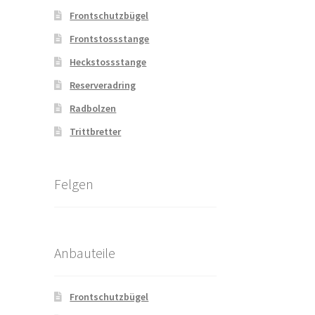
Frontschutzbügel
Frontstossstange
Heckstossstange
Reserveradring
Radbolzen
Trittbretter
Felgen
Anbauteile
Frontschutzbügel