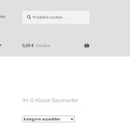
Suchen
Suchen
nto
nach:
0,00
€
0 Artikel
Ihr G-Klasse Baumuster
g