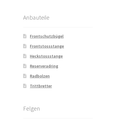
Anbauteile
Frontschutzbügel
Frontstossstange
Heckstossstange
Reserveradring
Radbolzen
Trittbretter
Felgen