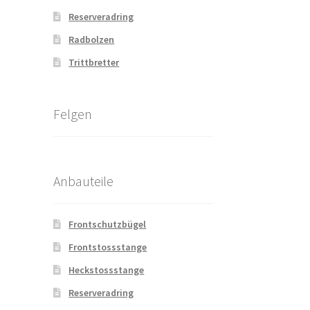
Reserveradring
Radbolzen
Trittbretter
Felgen
Anbauteile
Frontschutzbügel
Frontstossstange
Heckstossstange
Reserveradring