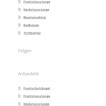
Frontstossstange
Heckstossstange
Reserveradring
Radbolzen
Trittbretter
Felgen
Anbauteile
Frontschutzbügel
Frontstossstange
Heckstossstange