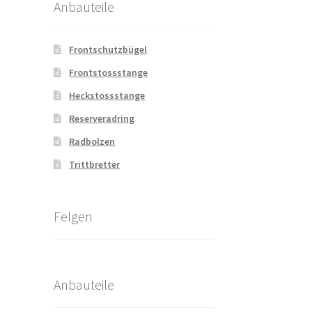
Anbauteile
Frontschutzbügel
Frontstossstange
Heckstossstange
Reserveradring
Radbolzen
Trittbretter
Felgen
Anbauteile