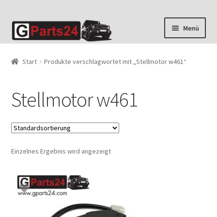
Zur
Zum
Menü
Navigation
Inhalt
springen
springen
Start
Produkte verschlagwortet mit „Stellmotor w461“
Stellmotor w461
Einzelnes Ergebnis wird angezeigt