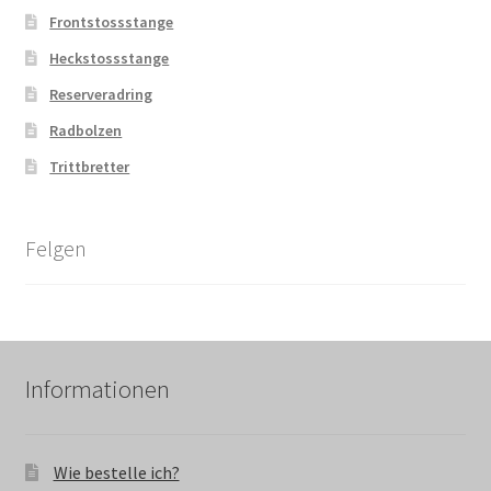
Frontstossstange
Heckstossstange
Reserveradring
Radbolzen
Trittbretter
Felgen
Informationen
Wie bestelle ich?