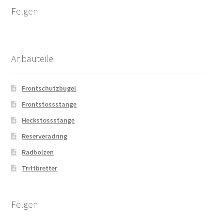
Felgen
Anbauteile
Frontschutzbügel
Frontstossstange
Heckstossstange
Reserveradring
Radbolzen
Trittbretter
Felgen