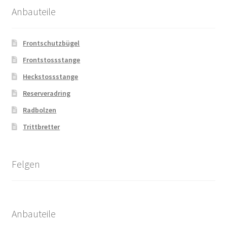
Anbauteile
Frontschutzbügel
Frontstossstange
Heckstossstange
Reserveradring
Radbolzen
Trittbretter
Felgen
Anbauteile