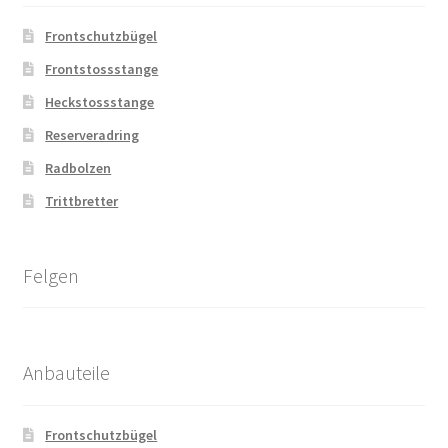
Frontschutzbügel
Frontstossstange
Heckstossstange
Reserveradring
Radbolzen
Trittbretter
Felgen
Anbauteile
Frontschutzbügel