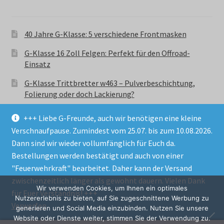
40 Jahre G-Klasse: 5 verschiedene Frontmasken
G-Klasse 16 Zoll Felgen: Perfekt für den Offroad-
Einsatz
G-Klasse Trittbretter w463 – Pulverbeschichtung,
Folierung oder doch Lackierung?
+++ Liebe G-Freunde, auch wir benötigen eine kleine
Verschnaufpause. Zumindest vom 25.07. bis zum 10.08.2026.
Dann sind wir wieder vollumfänglich für Euch da.
Bestellungen werden bestätigt und auch von einer
© GParts24 - G-Klasse w463 Trittbretter, Felgen,
"Feuerwehrkraft" bearbeitet. Daher kann der Versand
Ersatzteile & Zubebehör.
zwischenzeitlich länger als gewohnt dauern. Vielen Dank
Datenschutzerklärung
Wir verwenden Cookies, um Ihnen ein optimales
für Euer Verständnis! +++
Nutzererlebnis zu bieten, auf Sie zugeschnittene Werbung zu
Verwerfen
Alle Preise inkl. der gesetzlichen MwSt.
generieren und Social Media einzubinden. Nutzen Sie unsere
Website oder Dienste weiter, stimmen Sie der Verwendung zu.