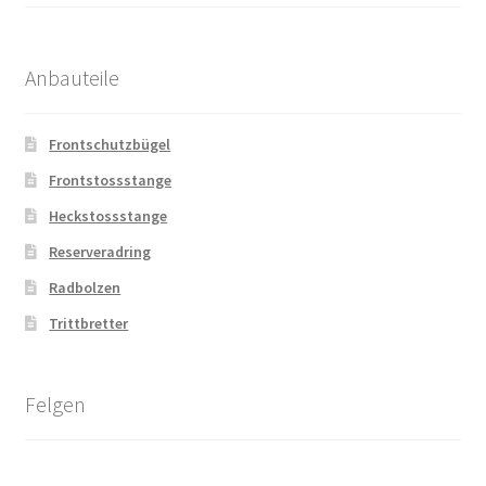
Anbauteile
Frontschutzbügel
Frontstossstange
Heckstossstange
Reserveradring
Radbolzen
Trittbretter
Felgen