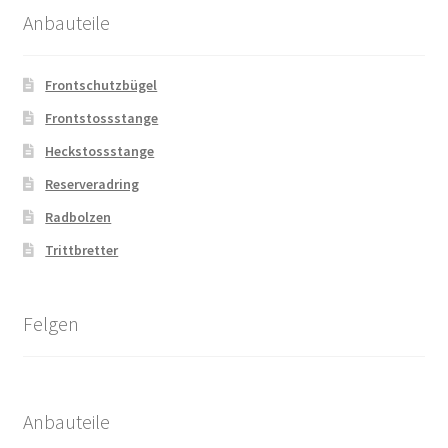
Anbauteile
Frontschutzbügel
Frontstossstange
Heckstossstange
Reserveradring
Radbolzen
Trittbretter
Felgen
Anbauteile