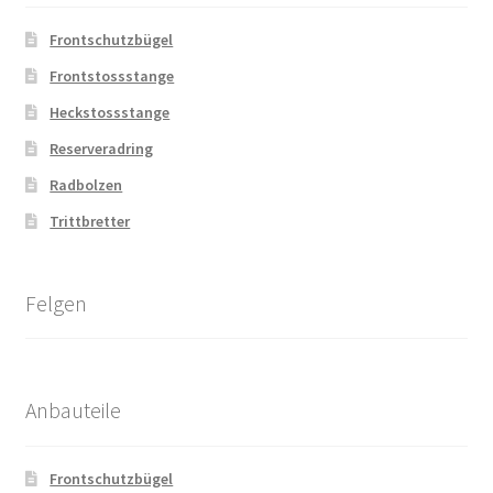
Frontschutzbügel
Frontstossstange
Heckstossstange
Reserveradring
Radbolzen
Trittbretter
Felgen
Anbauteile
Frontschutzbügel