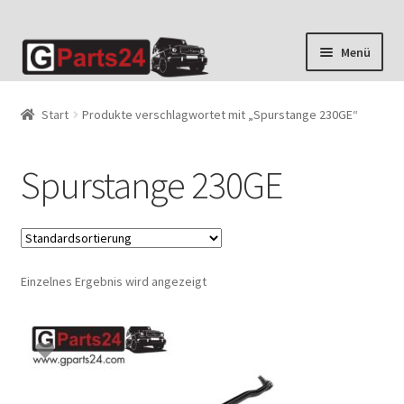
Zur
Zum
Menü
Navigation
Inhalt
springen
springen
Start
Produkte verschlagwortet mit „Spurstange 230GE“
Spurstange 230GE
Einzelnes Ergebnis wird angezeigt