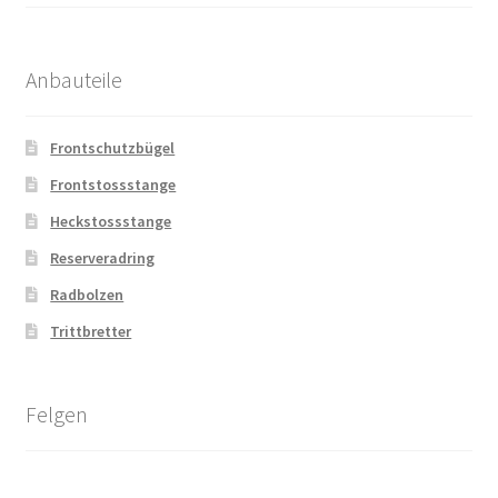
Anbauteile
Frontschutzbügel
Frontstossstange
Heckstossstange
Reserveradring
Radbolzen
Trittbretter
Felgen