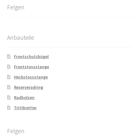
Felgen
Anbauteile
Frontschutzbügel
Frontstossstange
Heckstossstange
Reserveradring
Radbolzen
Trittbretter
Felgen