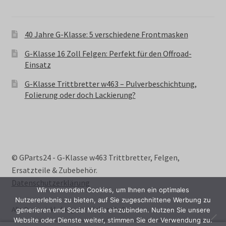
40 Jahre G-Klasse: 5 verschiedene Frontmasken
G-Klasse 16 Zoll Felgen: Perfekt für den Offroad-
Einsatz
G-Klasse Trittbretter w463 – Pulverbeschichtung,
Folierung oder doch Lackierung?
© GParts24 - G-Klasse w463 Trittbretter, Felgen,
Ersatzteile & Zubebehör.
Datenschutzerklärung
Wir verwenden Cookies, um Ihnen ein optimales
Nutzererlebnis zu bieten, auf Sie zugeschnittene Werbung zu
Alle Preise inkl. der gesetzlichen MwSt.
generieren und Social Media einzubinden. Nutzen Sie unsere
Website oder Dienste weiter, stimmen Sie der Verwendung zu.