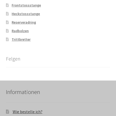
Frontstossstange
Heckstossstange
Reserveradring
Radbolzen
Trittbretter
Felgen
Informationen
Wie bestelle ich?