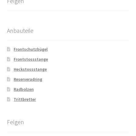
Felgen
Anbauteile
Frontschutzbügel
Frontstossstange
Heckstossstange
Reserveradring
Radbolzen
Trittbretter
Felgen