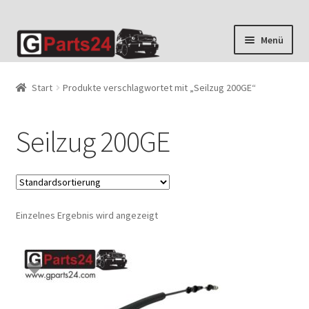
Zur
Zum
Menü
Navigation
Inhalt
springen
springen
Start
Produkte verschlagwortet mit „Seilzug 200GE“
Seilzug 200GE
Einzelnes Ergebnis wird angezeigt