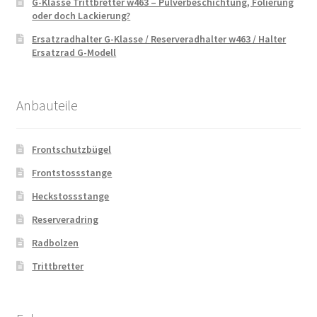
G-Klasse Trittbretter w463 – Pulverbeschichtung, Folierung
oder doch Lackierung?
Ersatzradhalter G-Klasse / Reserveradhalter w463 / Halter
Ersatzrad G-Modell
Anbauteile
Frontschutzbügel
Frontstossstange
Heckstossstange
Reserveradring
Radbolzen
Trittbretter