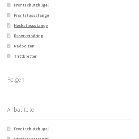
Frontschutzbügel
Frontstossstange
Heckstossstange
Reserveradring
Radbolzen
Trittbretter
Felgen
Anbauteile
Frontschutzbügel
Frontstossstange