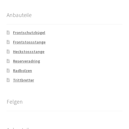
Anbauteile
Frontschutzbügel
Frontstossstange
Heckstossstange
Reserveradring
Radbolzen
Trittbretter
Felgen