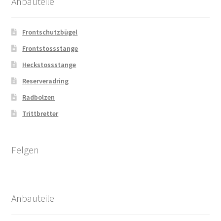
Anbauteile
Frontschutzbügel
Frontstossstange
Heckstossstange
Reserveradring
Radbolzen
Trittbretter
Felgen
Anbauteile