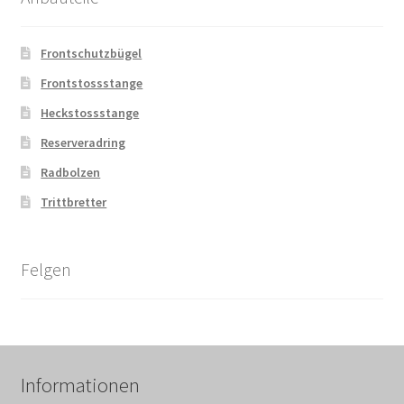
Frontschutzbügel
Frontstossstange
Heckstossstange
Reserveradring
Radbolzen
Trittbretter
Felgen
Informationen