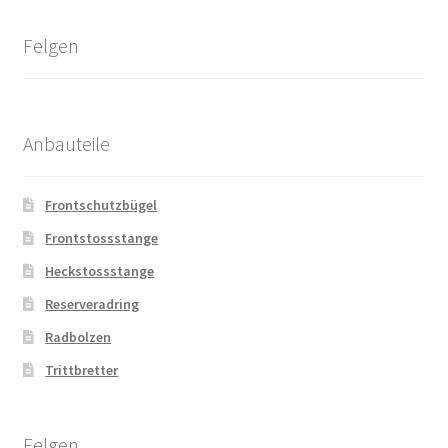
Felgen
Anbauteile
Frontschutzbügel
Frontstossstange
Heckstossstange
Reserveradring
Radbolzen
Trittbretter
Felgen