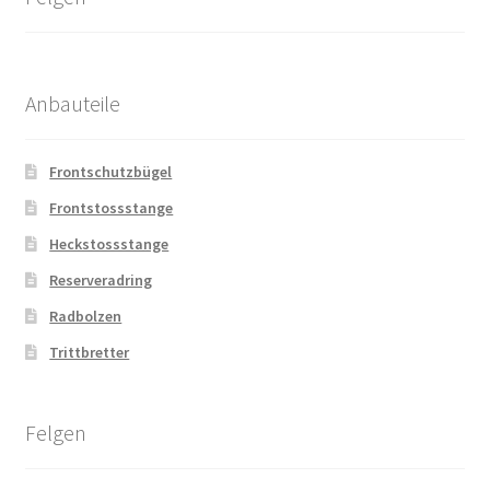
Anbauteile
Frontschutzbügel
Frontstossstange
Heckstossstange
Reserveradring
Radbolzen
Trittbretter
Felgen