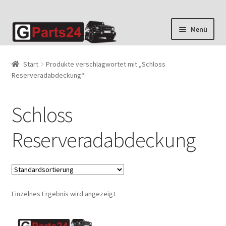
Zur
Zum
Menü
Navigation
Inhalt
springen
springen
Start
Produkte verschlagwortet mit „Schloss
Reserveradabdeckung“
Schloss
Reserveradabdeckung
Einzelnes Ergebnis wird angezeigt