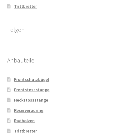
Trittbretter
Felgen
Anbauteile
Frontschutzbügel
Frontstossstange
Heckstossstange
Reserveradring
Radbolzen
Trittbretter