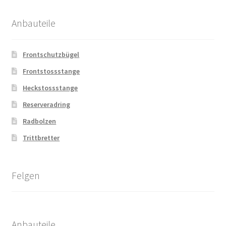
Anbauteile
Frontschutzbügel
Frontstossstange
Heckstossstange
Reserveradring
Radbolzen
Trittbretter
Felgen
Anbauteile