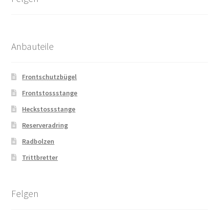
Anbauteile
Frontschutzbügel
Frontstossstange
Heckstossstange
Reserveradring
Radbolzen
Trittbretter
Felgen