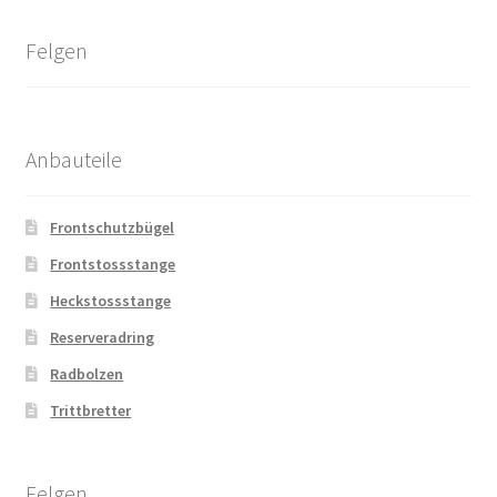
Felgen
Anbauteile
Frontschutzbügel
Frontstossstange
Heckstossstange
Reserveradring
Radbolzen
Trittbretter
Felgen