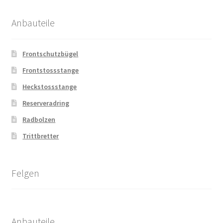
Anbauteile
Frontschutzbügel
Frontstossstange
Heckstossstange
Reserveradring
Radbolzen
Trittbretter
Felgen
Anbauteile