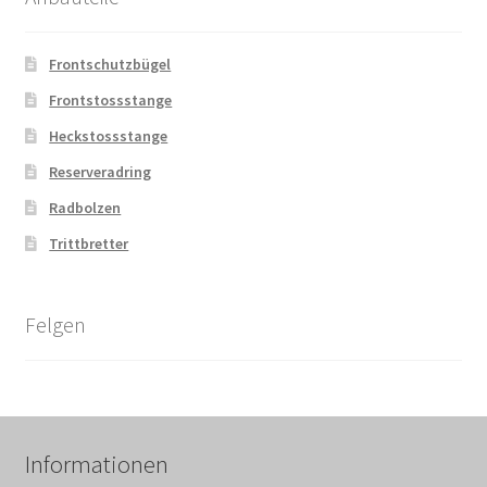
Frontschutzbügel
Frontstossstange
Heckstossstange
Reserveradring
Radbolzen
Trittbretter
Felgen
Informationen