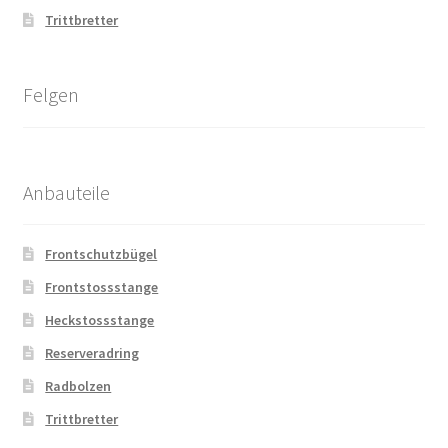
Trittbretter
Felgen
Anbauteile
Frontschutzbügel
Frontstossstange
Heckstossstange
Reserveradring
Radbolzen
Trittbretter