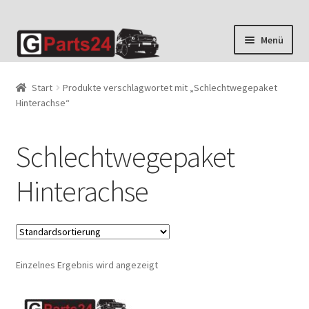
Zur
Zum
Menü
Navigation
Inhalt
springen
springen
Start
Produkte verschlagwortet mit „Schlechtwegepaket
Hinterachse“
Schlechtwegepaket
Hinterachse
Einzelnes Ergebnis wird angezeigt