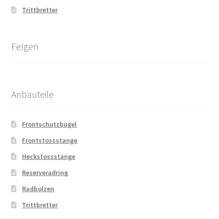
Trittbretter
Felgen
Anbauteile
Frontschutzbügel
Frontstossstange
Heckstossstange
Reserveradring
Radbolzen
Trittbretter