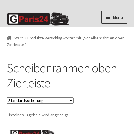
Zur
Zum
Menü
Navigation
Inhalt
springen
springen
Start
Produkte verschlagwortet mit „Scheibenrahmen oben
Zierleiste“
Scheibenrahmen oben
Zierleiste
Einzelnes Ergebnis wird angezeigt