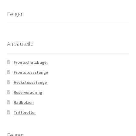
Felgen
Anbauteile
Frontschutzbügel
Frontstossstange
Heckstossstange
Reserveradring
Radbolzen
Trittbretter
Felgen