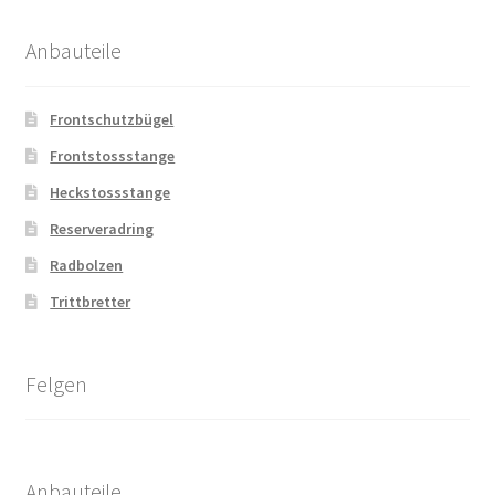
Anbauteile
Frontschutzbügel
Frontstossstange
Heckstossstange
Reserveradring
Radbolzen
Trittbretter
Felgen
Anbauteile