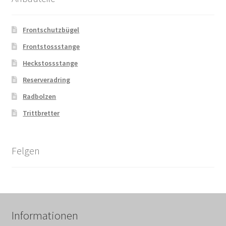
Frontschutzbügel
Frontstossstange
Heckstossstange
Reserveradring
Radbolzen
Trittbretter
Felgen
Informationen