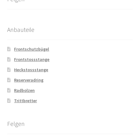
Anbauteile
Frontschutzbügel
Frontstossstange
Heckstossstange
Reserveradring
Radbolzen
Trittbretter
Felgen