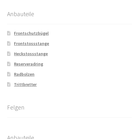
Anbauteile
Frontschutzbügel
Frontstossstange
Heckstossstange
Reserveradring
Radbolzen
Trittbretter
Felgen
Anbauteile