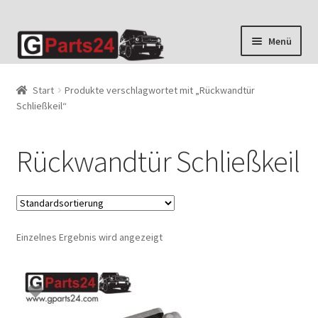
Zur
Zum
Menü
Navigation
Inhalt
springen
springen
Start
Produkte verschlagwortet mit „Rückwandtür
Schließkeil“
Rückwandtür Schließkeil
Einzelnes Ergebnis wird angezeigt