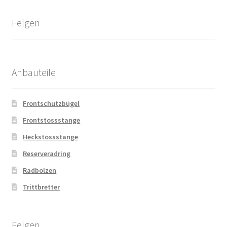
Felgen
Anbauteile
Frontschutzbügel
Frontstossstange
Heckstossstange
Reserveradring
Radbolzen
Trittbretter
Felgen