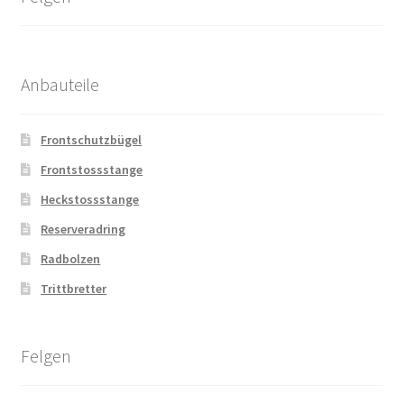
Anbauteile
Frontschutzbügel
Frontstossstange
Heckstossstange
Reserveradring
Radbolzen
Trittbretter
Felgen