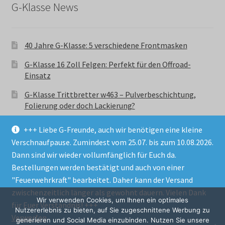
G-Klasse News
40 Jahre G-Klasse: 5 verschiedene Frontmasken
G-Klasse 16 Zoll Felgen: Perfekt für den Offroad-
Einsatz
G-Klasse Trittbretter w463 – Pulverbeschichtung,
Folierung oder doch Lackierung?
+++ Liebe G-Freunde, auch wir benötigen eine kleine
Verschnaufpause. Zumindest vom 25.07. bis zum 10.08.2026.
Dann sind wir wieder vollumfänglich für Euch da.
Bestellungen werden bestätigt und auch von einer
© GParts24 - G-Klasse w463 Trittbretter, Felgen,
"Feuerwehrkraft" bearbeitet. Daher kann der Versand
Ersatzteile & Zubebehör.
zwischenzeitlich länger als gewohnt dauern. Vielen Dank
Datenschutzerklärung
Wir verwenden Cookies, um Ihnen ein optimales
für Euer Verständnis! +++
Nutzererlebnis zu bieten, auf Sie zugeschnittene Werbung zu
Verwerfen
Alle Preise inkl. der gesetzlichen MwSt.
generieren und Social Media einzubinden. Nutzen Sie unsere