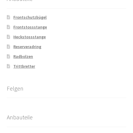
Frontschutzbügel
Frontstossstange
Heckstossstange
Reserveradring
Radbolzen
Trittbretter
Felgen
Anbauteile