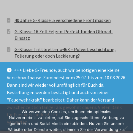
40 Jahre G-Klasse: 5 verschiedene Frontmasken
G-Klasse 16 Zoll Felgen: Perfekt für den Offroad-
Einsatz
G-Klasse Trittbretter w463 – Pulverbeschichtung,
Folierung oder doch Lackierung?
+++ Liebe G-Freunde, auch wir benötigen eine kleine
Verschnaufpause. Zumindest vom 25.07. bis zum 10.08.2026.
Dann sind wir wieder vollumfänglich für Euch da.
Bestellungen werden bestätigt und auch von einer
© GParts24 - G-Klasse w463 Trittbretter, Felgen,
"Feuerwehrkraft" bearbeitet. Daher kann der Versand
Ersatzteile & Zubebehör.
zwischenzeitlich länger als gewohnt dauern. Vielen Dank
Datenschutzerklärung
Wir verwenden Cookies, um Ihnen ein optimales
für Euer Verständnis! +++
Nutzererlebnis zu bieten, auf Sie zugeschnittene Werbung zu
Verwerfen
Alle Preise inkl. der gesetzlichen MwSt.
generieren und Social Media einzubinden. Nutzen Sie unsere
Website oder Dienste weiter, stimmen Sie der Verwendung zu.