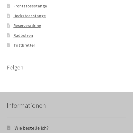
Frontstossstange
Heckstossstange
Reserveradring
Radbolzen
Trittbretter
Felgen
Informationen
Wie bestelle ich?