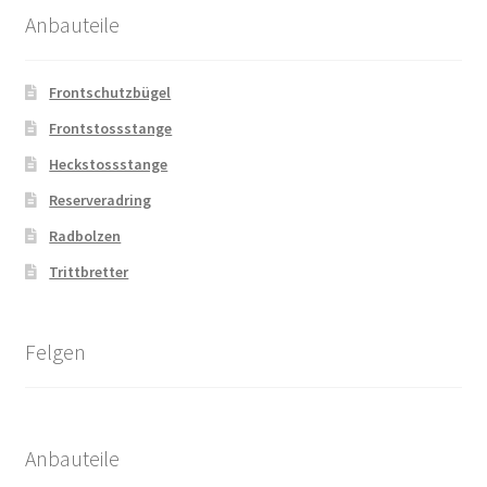
Anbauteile
Frontschutzbügel
Frontstossstange
Heckstossstange
Reserveradring
Radbolzen
Trittbretter
Felgen
Anbauteile