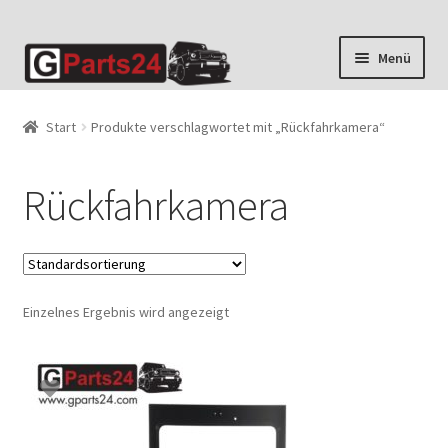
Zur
Zum
Menü
Navigation
Inhalt
springen
springen
Start
Produkte verschlagwortet mit „Rückfahrkamera“
Rückfahrkamera
Einzelnes Ergebnis wird angezeigt