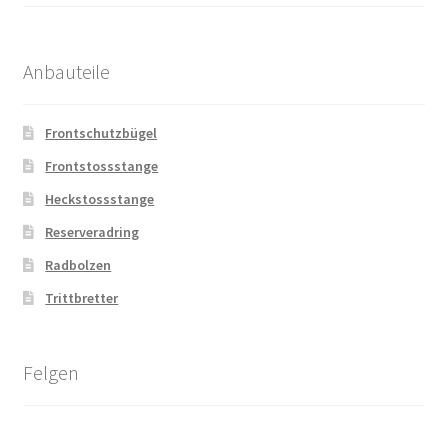
Anbauteile
Frontschutzbügel
Frontstossstange
Heckstossstange
Reserveradring
Radbolzen
Trittbretter
Felgen