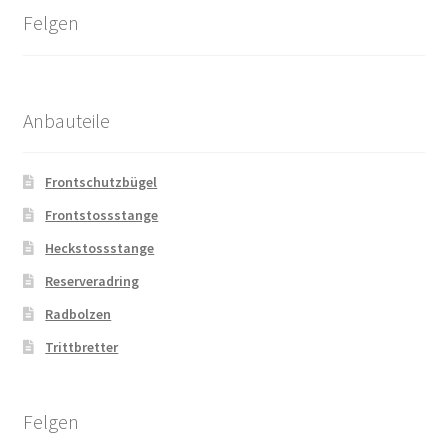
Felgen
Anbauteile
Frontschutzbügel
Frontstossstange
Heckstossstange
Reserveradring
Radbolzen
Trittbretter
Felgen