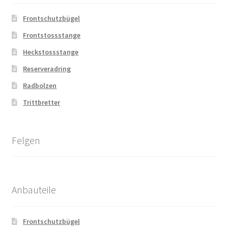
Frontschutzbügel
Frontstossstange
Heckstossstange
Reserveradring
Radbolzen
Trittbretter
Felgen
Anbauteile
Frontschutzbügel