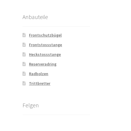
Anbauteile
Frontschutzbügel
Frontstossstange
Heckstossstange
Reserveradring
Radbolzen
Trittbretter
Felgen