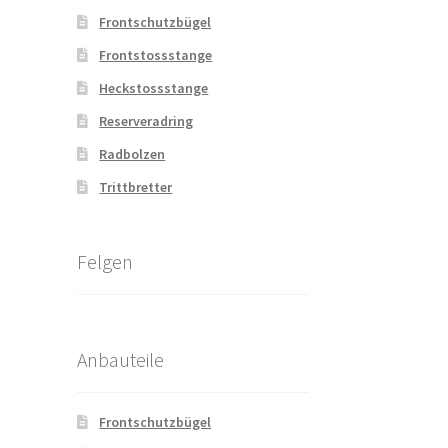
Frontschutzbügel
Frontstossstange
Heckstossstange
Reserveradring
Radbolzen
Trittbretter
Felgen
Anbauteile
Frontschutzbügel