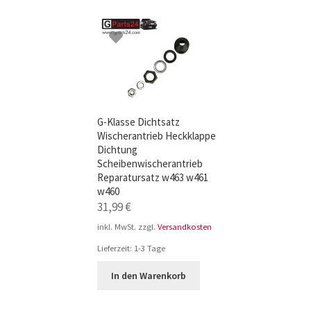
TOP-Seller: G-Klasse Trittbretter schwarz f
Impressum
G-Klasse Dichtsatz
Wischerantrieb Heckklappe
Dichtung
Scheibenwischerantrieb
Reparatursatz w463 w461
w460
31,99
€
inkl. MwSt.
zzgl.
Versandkosten
Lieferzeit:
1-3 Tage
In den Warenkorb