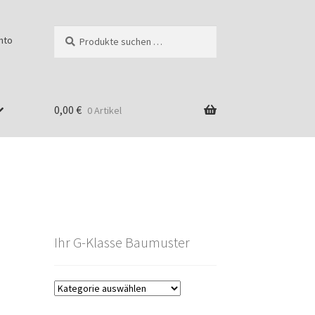
Suchen
Suchen
nto
nach:
0,00
€
0 Artikel
Ihr G-Klasse Baumuster
g