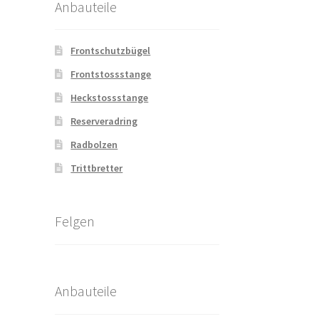
Anbauteile
Frontschutzbügel
Frontstossstange
Heckstossstange
Reserveradring
Radbolzen
Trittbretter
Felgen
Anbauteile