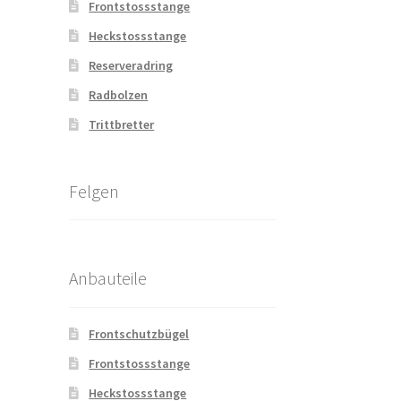
Frontstossstange
Heckstossstange
Reserveradring
Radbolzen
Trittbretter
Felgen
Anbauteile
Frontschutzbügel
Frontstossstange
Heckstossstange