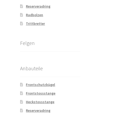
Reserveradring
Radbolzen
Trittbretter
Felgen
Anbauteile
Frontschutzbügel
Frontstossstange
Heckstossstange
Reserveradring