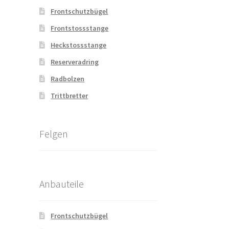
Frontschutzbügel
Frontstossstange
Heckstossstange
Reserveradring
Radbolzen
Trittbretter
Felgen
Anbauteile
Frontschutzbügel