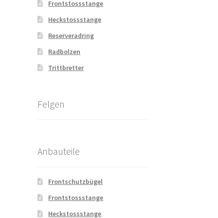
Frontstossstange
Heckstossstange
Reserveradring
Radbolzen
Trittbretter
Felgen
Anbauteile
Frontschutzbügel
Frontstossstange
Heckstossstange