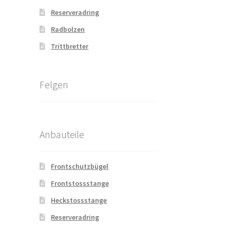
Reserveradring
Radbolzen
Trittbretter
Felgen
Anbauteile
Frontschutzbügel
Frontstossstange
Heckstossstange
Reserveradring