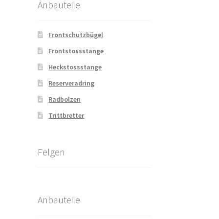
Anbauteile
Frontschutzbügel
Frontstossstange
Heckstossstange
Reserveradring
Radbolzen
Trittbretter
Felgen
Anbauteile