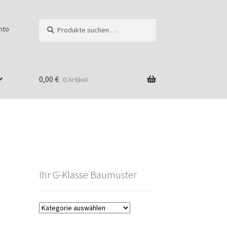
Suchen
Suchen
nto
nach:
0,00
€
0 Artikel
Ihr G-Klasse Baumuster
g