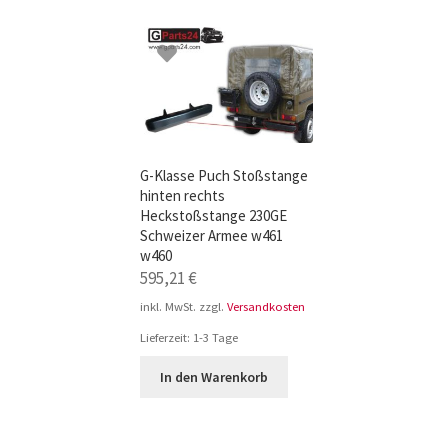
TOP-Seller: G-Klasse Trittbretter schwarz f
Impressum
G-Klasse Puch Stoßstange
hinten rechts
Heckstoßstange 230GE
Schweizer Armee w461
w460
595,21
€
inkl. MwSt.
zzgl.
Versandkosten
Lieferzeit:
1-3 Tage
In den Warenkorb