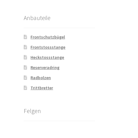
Anbauteile
Frontschutzbügel
Frontstossstange
Heckstossstange
Reserveradring
Radbolzen
Trittbretter
Felgen