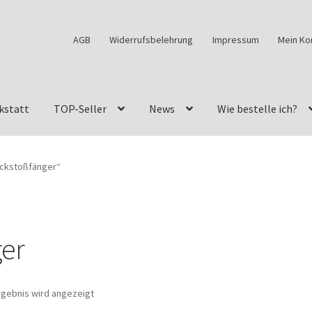
AGB
Widerrufsbelehrung
Impressum
Mein Ko
kstatt
TOP-Seller
News
Wie bestelle ich?
w460
G-Klasse Fahrzeuge im Überblick
G-Klasse Shop
eckstoßfänger“
s
G-Klasse w463 AMG Felgen
G-Klasse w463 Felgen
des Geländewagen von GParts24
Mein Konto
Meine Merkliste
er
a Felge ist für mein G-Modell 2018 verfügbar
Widerrufsbelehrun
rgebnis wird angezeigt
kstatt: Restore – Tune – Drive