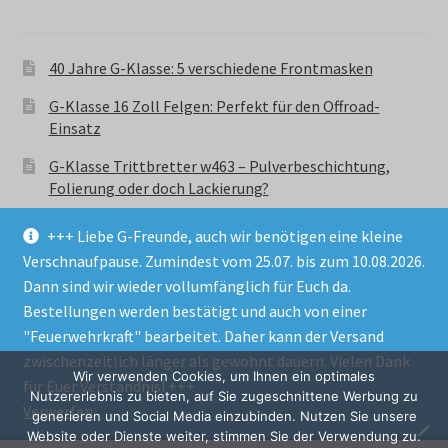
40 Jahre G-Klasse: 5 verschiedene Frontmasken
G-Klasse 16 Zoll Felgen: Perfekt für den Offroad-
Einsatz
G-Klasse Trittbretter w463 – Pulverbeschichtung,
Folierung oder doch Lackierung?
+++ Liebe G-Freunde, auch wir benötigen eine kleine
Verschnaufpause. Zumindest vom 25.07. bis zum 10.08.2026.
Dann sind wir wieder vollumfänglich für Euch da.
Bestellungen werden bestätigt und auch von einer
© GParts24 - G-Klasse w463 Trittbretter, Felgen,
"Feuerwehrkraft" bearbeitet. Daher kann der Versand
Ersatzteile & Zubebehör.
zwischenzeitlich länger als gewohnt dauern. Vielen Dank
Datenschutzerklärung
Wir verwenden Cookies, um Ihnen ein optimales
für Euer Verständnis! +++
Nutzererlebnis zu bieten, auf Sie zugeschnittene Werbung zu
Verwerfen
Alle Preise inkl. der gesetzlichen MwSt.
generieren und Social Media einzubinden. Nutzen Sie unsere
Website oder Dienste weiter, stimmen Sie der Verwendung zu.