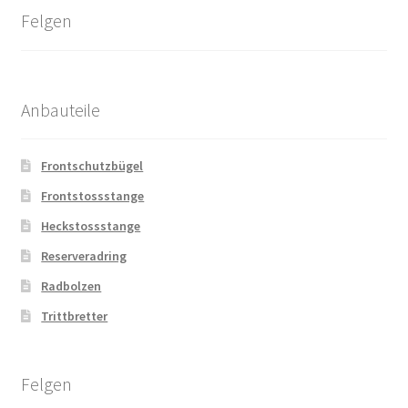
Felgen
Anbauteile
Frontschutzbügel
Frontstossstange
Heckstossstange
Reserveradring
Radbolzen
Trittbretter
Felgen