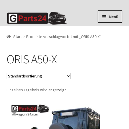
Zur
Zum
Menü
Navigation
Inhalt
springen
springen
Start
Produkte verschlagwortet mit „ORIS A50-X“
ORIS A50-X
Einzelnes Ergebnis wird angezeigt