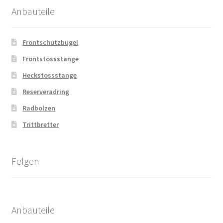
Anbauteile
Frontschutzbügel
Frontstossstange
Heckstossstange
Reserveradring
Radbolzen
Trittbretter
Felgen
Anbauteile