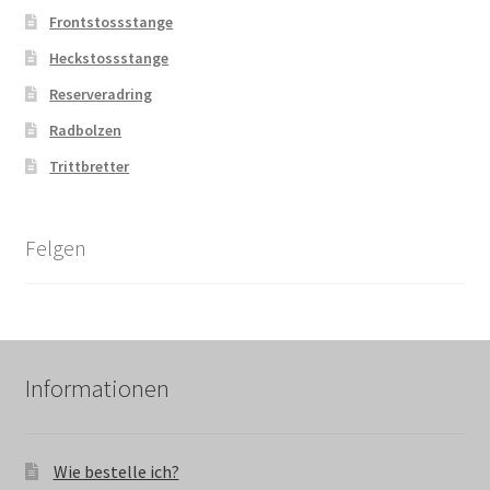
Frontstossstange
Heckstossstange
Reserveradring
Radbolzen
Trittbretter
Felgen
Informationen
Wie bestelle ich?