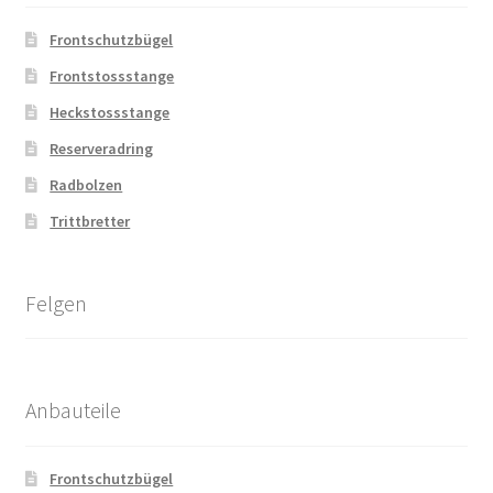
Frontschutzbügel
Frontstossstange
Heckstossstange
Reserveradring
Radbolzen
Trittbretter
Felgen
Anbauteile
Frontschutzbügel