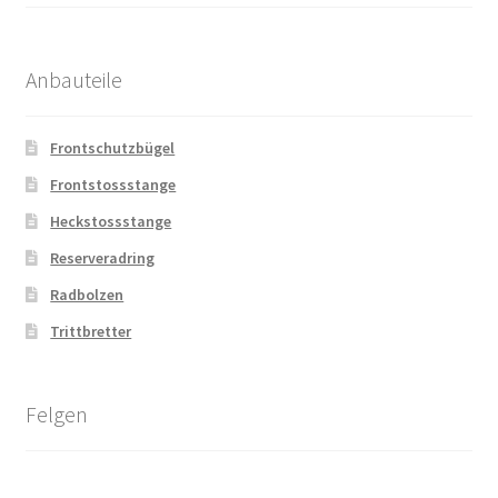
Anbauteile
Frontschutzbügel
Frontstossstange
Heckstossstange
Reserveradring
Radbolzen
Trittbretter
Felgen