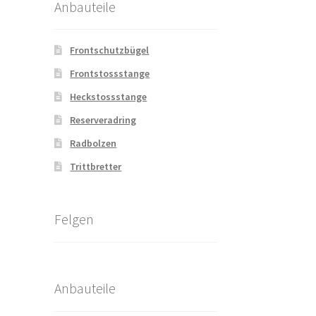
Anbauteile
Frontschutzbügel
Frontstossstange
Heckstossstange
Reserveradring
Radbolzen
Trittbretter
Felgen
Anbauteile