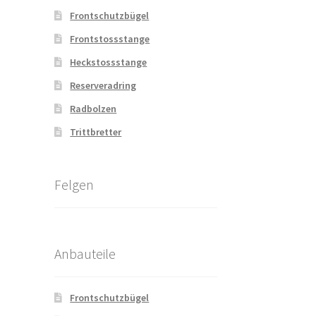
Frontschutzbügel
Frontstossstange
Heckstossstange
Reserveradring
Radbolzen
Trittbretter
Felgen
Anbauteile
Frontschutzbügel