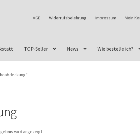
AGB
Widerrufsbelehrung
Impressum
Mein Ko
kstatt
TOP-Seller
News
Wie bestelle ich?
w460
G-Klasse Fahrzeuge im Überblick
G-Klasse Shop
achoabdeckung“
s
G-Klasse w463 AMG Felgen
G-Klasse w463 Felgen
des Geländewagen von GParts24
Mein Konto
Meine Merkliste
ung
a Felge ist für mein G-Modell 2018 verfügbar
Widerrufsbelehrun
rgebnis wird angezeigt
kstatt: Restore – Tune – Drive