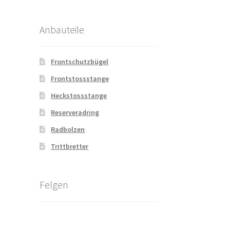
Anbauteile
Frontschutzbügel
Frontstossstange
Heckstossstange
Reserveradring
Radbolzen
Trittbretter
Felgen