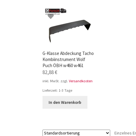
TOP-Seller: G-Klasse Trittbretter schwarz f
Impressum
G-Klasse Abdeckung Tacho
Kombiinstrument Wolf
Puch ÖBH w460 w461
82,88
€
inkl. MwSt.
zzgl.
Versandkosten
Lieferzeit:
1-3 Tage
In den Warenkorb
Einzelnes E