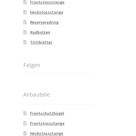
Frontstossstange
Heckstossstange
Reserveradring
Radbolzen
Trittbretter
Felgen
Anbauteile
Frontschutzbügel
Frontstossstange
Heckstossstange