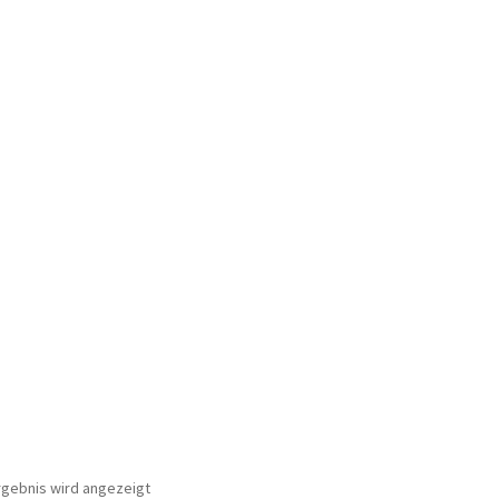
ür den w463
AGB – Allgemeine Geschäftsbedingungen
AGB Design
rgebnis wird angezeigt