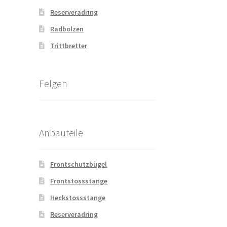
Reserveradring
Radbolzen
Trittbretter
Felgen
Anbauteile
Frontschutzbügel
Frontstossstange
Heckstossstange
Reserveradring