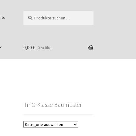
Suchen
Suchen
nto
nach:
0,00
€
0 Artikel
Ihr G-Klasse Baumuster
g