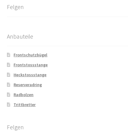
Felgen
Anbauteile
Frontschutzbügel
Frontstossstange
Heckstossstange
Reserveradring
Radbolzen
Trittbretter
Felgen