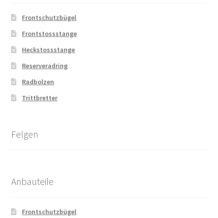
Frontschutzbügel
Frontstossstange
Heckstossstange
Reserveradring
Radbolzen
Trittbretter
Felgen
Anbauteile
Frontschutzbügel