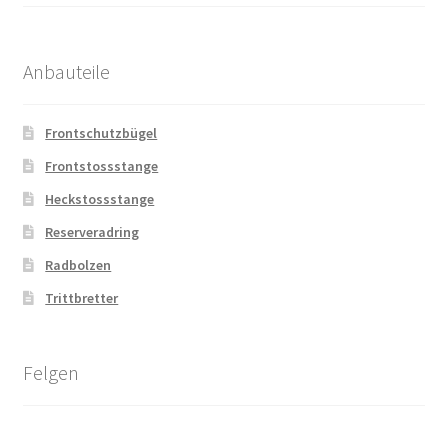
Anbauteile
Frontschutzbügel
Frontstossstange
Heckstossstange
Reserveradring
Radbolzen
Trittbretter
Felgen