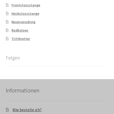
Frontstossstange
Heckstossstange
Reserveradring
Radbolzen
Trittbretter
Felgen
Informationen
Wie bestelle ich?