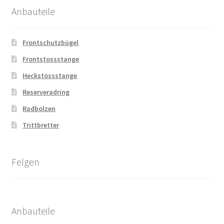
Anbauteile
Frontschutzbügel
Frontstossstange
Heckstossstange
Reserveradring
Radbolzen
Trittbretter
Felgen
Anbauteile