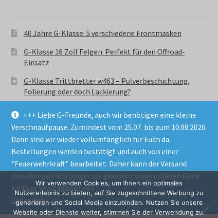
40 Jahre G-Klasse: 5 verschiedene Frontmasken
G-Klasse 16 Zoll Felgen: Perfekt für den Offroad-
Einsatz
G-Klasse Trittbretter w463 – Pulverbeschichtung,
Folierung oder doch Lackierung?
+++ Liebe G-Freunde, auch wir benötigen eine kleine
Verschnaufpause. Zumindest vom 25.07. bis zum 10.08.2026.
Dann sind wir wieder vollumfänglich für Euch da.
Bestellungen werden bestätigt und auch von einer
© GParts24 - G-Klasse w463 Trittbretter, Felgen,
"Feuerwehrkraft" bearbeitet. Daher kann der Versand
Ersatzteile & Zubebehör.
zwischenzeitlich länger als gewohnt dauern. Vielen Dank
Datenschutzerklärung
Wir verwenden Cookies, um Ihnen ein optimales
für Euer Verständnis! +++
Nutzererlebnis zu bieten, auf Sie zugeschnittene Werbung zu
Verwerfen
Alle Preise inkl. der gesetzlichen MwSt.
generieren und Social Media einzubinden. Nutzen Sie unsere
Website oder Dienste weiter, stimmen Sie der Verwendung zu.