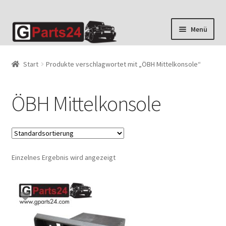
Zur
Zum
Menü
Navigation
Inhalt
springen
springen
Start
Produkte verschlagwortet mit „ÖBH Mittelkonsole“
ÖBH Mittelkonsole
Einzelnes Ergebnis wird angezeigt