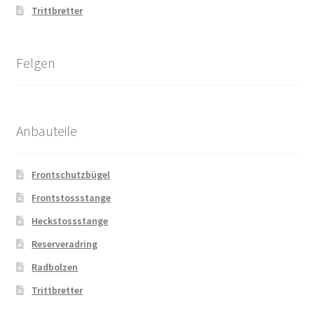
Trittbretter
Felgen
Anbauteile
Frontschutzbügel
Frontstossstange
Heckstossstange
Reserveradring
Radbolzen
Trittbretter