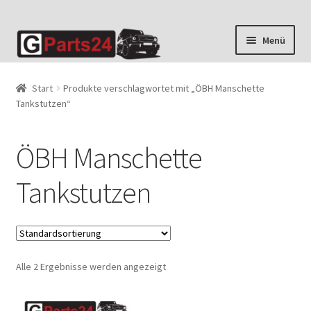
Zur
Zum
Menü
Navigation
Inhalt
springen
springen
Start
Produkte verschlagwortet mit „ÖBH Manschette
Tankstutzen“
ÖBH Manschette
Tankstutzen
Alle 2 Ergebnisse werden angezeigt