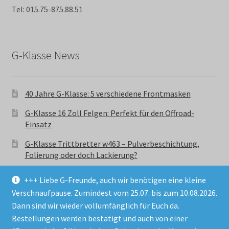
Tel: 015.75-875.88.51
G-Klasse News
40 Jahre G-Klasse: 5 verschiedene Frontmasken
G-Klasse 16 Zoll Felgen: Perfekt für den Offroad-
Einsatz
G-Klasse Trittbretter w463 – Pulverbeschichtung,
Folierung oder doch Lackierung?
+++ Liebe G-Freunde, auch wir benötigen eine kleine
Verschnaufpause. Zumindest vom 25.07. bis zum 10.08.2026.
Dann sind wir wieder vollumfänglich für Euch da.
Bestellungen werden bestätigt und auch von einer
© GParts24 - G-Klasse w463 Trittbretter, Felgen,