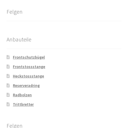
Felgen
Anbauteile
Frontschutzbügel
Frontstossstange
Heckstossstange
Reserveradring
Radbolzen
Trittbretter
Felgen