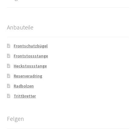
Anbauteile
Frontschutzbügel
Frontstossstange
Heckstossstange
Reserveradring
Radbolzen
Trittbretter
Felgen