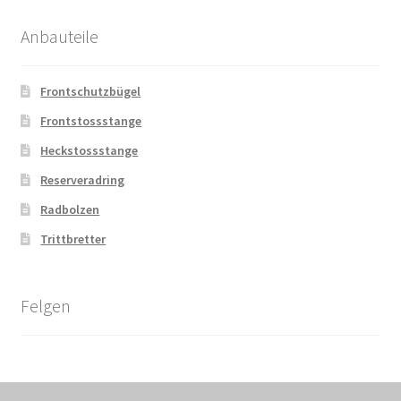
Anbauteile
Frontschutzbügel
Frontstossstange
Heckstossstange
Reserveradring
Radbolzen
Trittbretter
Felgen