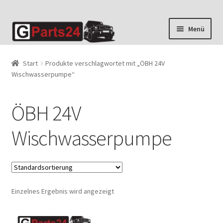
Zur
Zum
Menü
Navigation
Inhalt
springen
springen
Start
Produkte verschlagwortet mit „ÖBH 24V
Wischwasserpumpe“
ÖBH 24V
Wischwasserpumpe
Einzelnes Ergebnis wird angezeigt