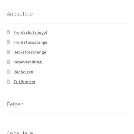
Anbauteile
Frontschutzbügel
Frontstossstange
Heckstossstange
Reserveradring
Radbolzen
Trittbretter
Felgen
Anbauteile