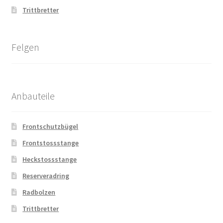
Trittbretter
Felgen
Anbauteile
Frontschutzbügel
Frontstossstange
Heckstossstange
Reserveradring
Radbolzen
Trittbretter