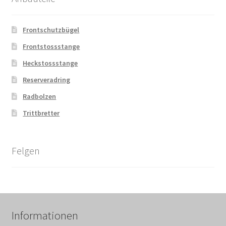
Frontschutzbügel
Frontstossstange
Heckstossstange
Reserveradring
Radbolzen
Trittbretter
Felgen
Informationen