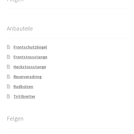
Anbauteile
Frontschutzbügel
Frontstossstange
Heckstossstange
Reserveradring
Radbolzen
Trittbretter
Felgen