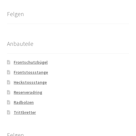
Felgen
Anbauteile
Frontschutzbügel
Frontstossstange
Heckstossstange
Reserveradring
Radbolzen
Trittbretter
Felgen