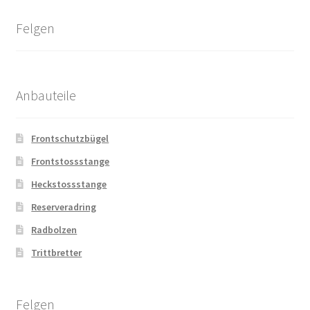
Felgen
Anbauteile
Frontschutzbügel
Frontstossstange
Heckstossstange
Reserveradring
Radbolzen
Trittbretter
Felgen