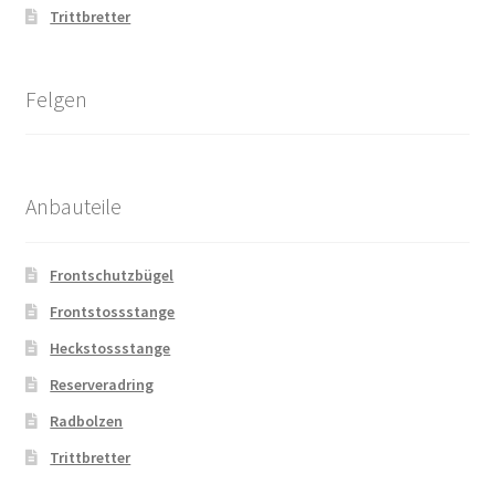
Trittbretter
Felgen
Anbauteile
Frontschutzbügel
Frontstossstange
Heckstossstange
Reserveradring
Radbolzen
Trittbretter