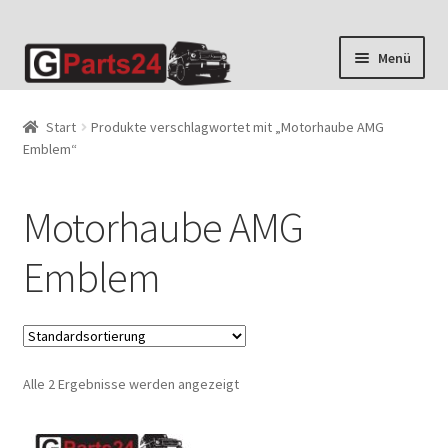
Zur
Zum
Menü
Navigation
Inhalt
springen
springen
Start
Produkte verschlagwortet mit „Motorhaube AMG
Emblem“
Motorhaube AMG
Emblem
Alle 2 Ergebnisse werden angezeigt