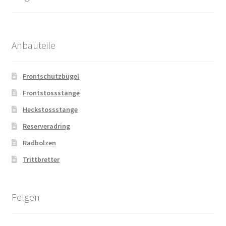
Anbauteile
Frontschutzbügel
Frontstossstange
Heckstossstange
Reserveradring
Radbolzen
Trittbretter
Felgen