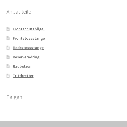
Anbauteile
Frontschutzbügel
Frontstossstange
Heckstossstange
Reserveradring
Radbolzen
Trittbretter
Felgen