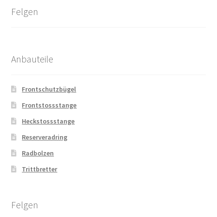
Felgen
Anbauteile
Frontschutzbügel
Frontstossstange
Heckstossstange
Reserveradring
Radbolzen
Trittbretter
Felgen