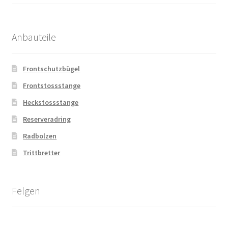
Anbauteile
Frontschutzbügel
Frontstossstange
Heckstossstange
Reserveradring
Radbolzen
Trittbretter
Felgen