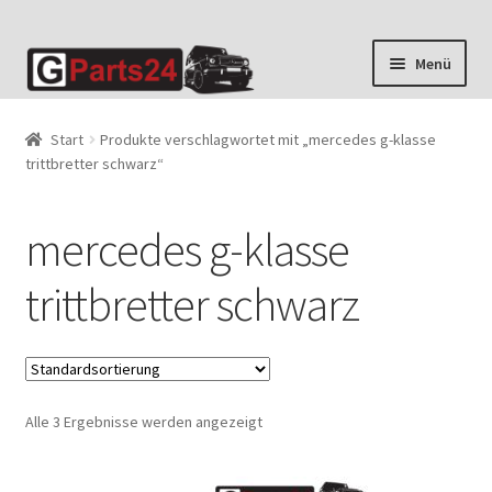
Zur
Zum
Menü
Navigation
Inhalt
springen
springen
Start
Produkte verschlagwortet mit „mercedes g-klasse
trittbretter schwarz“
mercedes g-klasse
trittbretter schwarz
Alle 3 Ergebnisse werden angezeigt