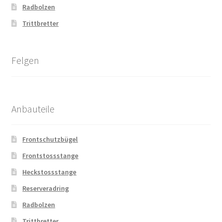
Radbolzen
Trittbretter
Felgen
Anbauteile
Frontschutzbügel
Frontstossstange
Heckstossstange
Reserveradring
Radbolzen
Trittbretter