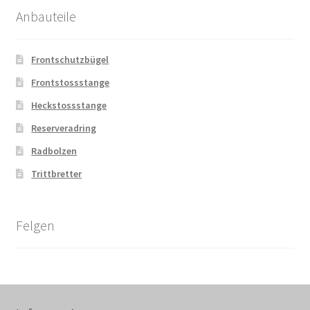
Anbauteile
Frontschutzbügel
Frontstossstange
Heckstossstange
Reserveradring
Radbolzen
Trittbretter
Felgen