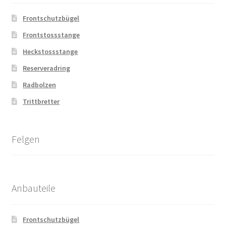
Frontschutzbügel
Frontstossstange
Heckstossstange
Reserveradring
Radbolzen
Trittbretter
Felgen
Anbauteile
Frontschutzbügel