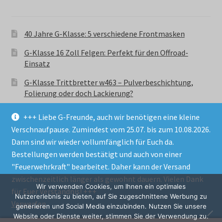
40 Jahre G-Klasse: 5 verschiedene Frontmasken
G-Klasse 16 Zoll Felgen: Perfekt für den Offroad-
Einsatz
G-Klasse Trittbretter w463 – Pulverbeschichtung,
Folierung oder doch Lackierung?
+++ Liebe G-Freunde, auch wir benötigen eine kleine
Verschnaufpause. Zumindest vom 25.07. bis zum 10.08.2026.
Dann sind wir wieder vollumfänglich für Euch da.
Bestellungen werden bestätigt und auch von einer
© GParts24 - G-Klasse w463 Trittbretter, Felgen,
"Feuerwehrkraft" bearbeitet. Daher kann der Versand
Ersatzteile & Zubebehör.
zwischenzeitlich länger als gewohnt dauern. Vielen Dank
Datenschutzerklärung
Wir verwenden Cookies, um Ihnen ein optimales
für Euer Verständnis! +++
Nutzererlebnis zu bieten, auf Sie zugeschnittene Werbung zu
Verwerfen
Alle Preise inkl. der gesetzlichen MwSt.
generieren und Social Media einzubinden. Nutzen Sie unsere
Website oder Dienste weiter, stimmen Sie der Verwendung zu.