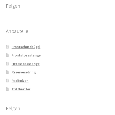
Felgen
Anbauteile
Frontschutzbügel
Frontstossstange
Heckstossstange
Reserveradring
Radbolzen
Trittbretter
Felgen