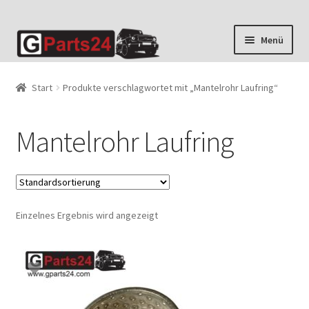
Zur
Zum
Menü
Navigation
Inhalt
springen
springen
Start
Produkte verschlagwortet mit „Mantelrohr Laufring“
Mantelrohr Laufring
Einzelnes Ergebnis wird angezeigt