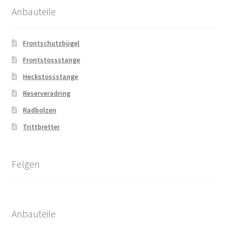
Anbauteile
Frontschutzbügel
Frontstossstange
Heckstossstange
Reserveradring
Radbolzen
Trittbretter
Felgen
Anbauteile