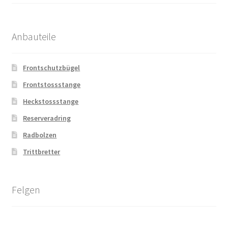
Anbauteile
Frontschutzbügel
Frontstossstange
Heckstossstange
Reserveradring
Radbolzen
Trittbretter
Felgen