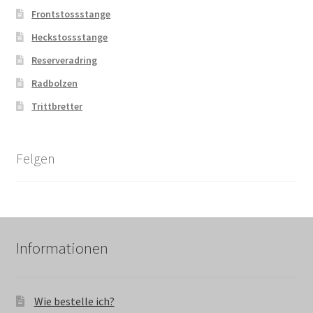
Frontstossstange
Heckstossstange
Reserveradring
Radbolzen
Trittbretter
Felgen
Informationen
Wie bestelle ich?