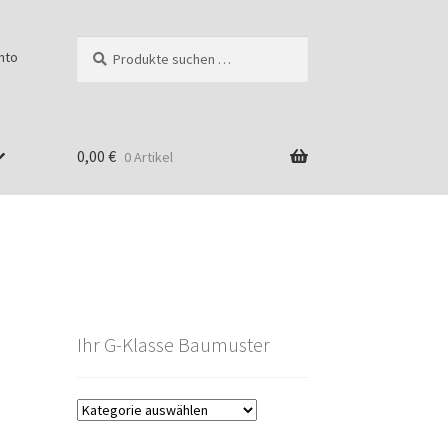
Suchen
Suchen
nto
nach:
0,00
€
0 Artikel
Ihr G-Klasse Baumuster
g