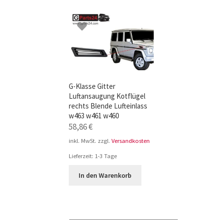
TOP-Seller: G-Klasse Trittbretter schwarz f
Impressum
G-Klasse Gitter
Luftansaugung Kotflügel
rechts Blende Lufteinlass
w463 w461 w460
58,86
€
inkl. MwSt.
zzgl.
Versandkosten
Lieferzeit:
1-3 Tage
In den Warenkorb