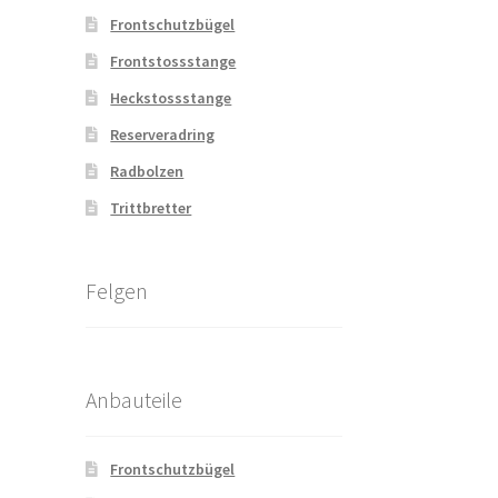
Frontschutzbügel
Frontstossstange
Heckstossstange
Reserveradring
Radbolzen
Trittbretter
Felgen
Anbauteile
Frontschutzbügel