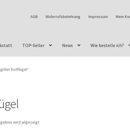
AGB
Widerrufsbelehrung
Impressum
Mein Ko
kstatt
TOP-Seller
News
Wie bestelle ich?
w460
G-Klasse Fahrzeuge im Überblick
G-Klasse Shop
gitter Kotflügel“
s
G-Klasse w463 AMG Felgen
G-Klasse w463 Felgen
des Geländewagen von GParts24
Mein Konto
Meine Merkliste
lügel
a Felge ist für mein G-Modell 2018 verfügbar
Widerrufsbelehrun
rgebnis wird angezeigt
kstatt: Restore – Tune – Drive