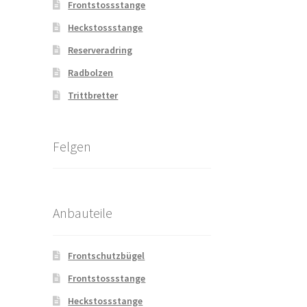
Frontstossstange
Heckstossstange
Reserveradring
Radbolzen
Trittbretter
Felgen
Anbauteile
Frontschutzbügel
Frontstossstange
Heckstossstange