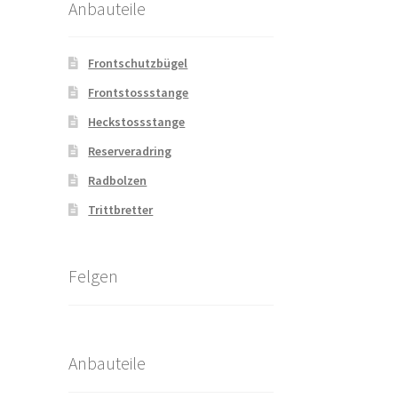
Anbauteile
Frontschutzbügel
Frontstossstange
Heckstossstange
Reserveradring
Radbolzen
Trittbretter
Felgen
Anbauteile