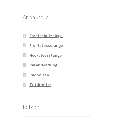
Anbauteile
Frontschutzbügel
Frontstossstange
Heckstossstange
Reserveradring
Radbolzen
Trittbretter
Felgen