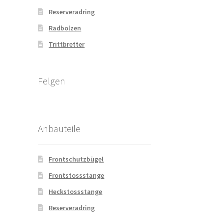
Reserveradring
Radbolzen
Trittbretter
Felgen
Anbauteile
Frontschutzbügel
Frontstossstange
Heckstossstange
Reserveradring