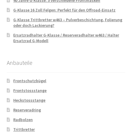
40 Jahre G-Klasse: 5 verschiedene Frontmasken
G-Klasse 16 Zoll Felgen: Perfekt für den Offroad-Einsatz
G-Klasse Trittbretter w463 – Pulverbeschichtung, Folierung
oder doch Lackierung?
Ersatzradhalter G-Klasse / Reserveradhalter w463 / Halter
Ersatzrad G-Modell
Anbauteile
Frontschutzbügel
Frontstossstange
Heckstossstange
Reserveradring
Radbolzen
Trittbretter