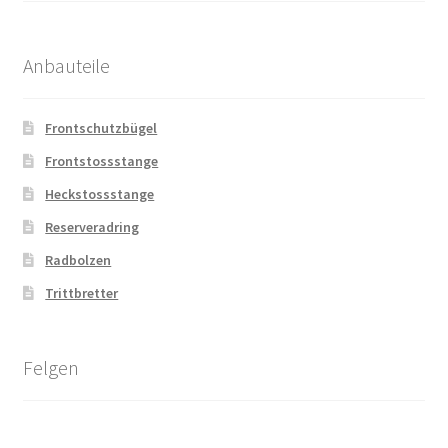
Anbauteile
Frontschutzbügel
Frontstossstange
Heckstossstange
Reserveradring
Radbolzen
Trittbretter
Felgen