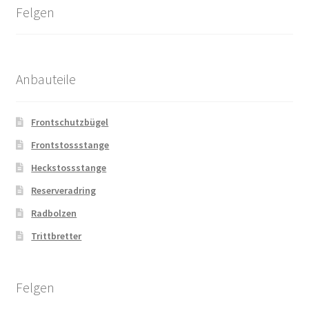
Felgen
Anbauteile
Frontschutzbügel
Frontstossstange
Heckstossstange
Reserveradring
Radbolzen
Trittbretter
Felgen