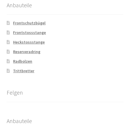
Anbauteile
Frontschutzbügel
Frontstossstange
Heckstossstange
Reserveradring
Radbolzen
Trittbretter
Felgen
Anbauteile