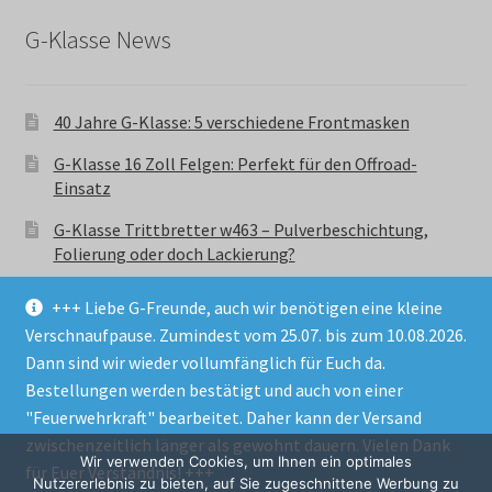
G-Klasse News
40 Jahre G-Klasse: 5 verschiedene Frontmasken
G-Klasse 16 Zoll Felgen: Perfekt für den Offroad-
Einsatz
G-Klasse Trittbretter w463 – Pulverbeschichtung,
Folierung oder doch Lackierung?
+++ Liebe G-Freunde, auch wir benötigen eine kleine
Verschnaufpause. Zumindest vom 25.07. bis zum 10.08.2026.
Dann sind wir wieder vollumfänglich für Euch da.
Bestellungen werden bestätigt und auch von einer
© GParts24 - G-Klasse w463 Trittbretter, Felgen,
"Feuerwehrkraft" bearbeitet. Daher kann der Versand
Ersatzteile & Zubebehör.
zwischenzeitlich länger als gewohnt dauern. Vielen Dank
Datenschutzerklärung
Wir verwenden Cookies, um Ihnen ein optimales
für Euer Verständnis! +++
Nutzererlebnis zu bieten, auf Sie zugeschnittene Werbung zu