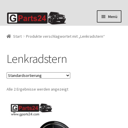
Zur
Zum
Menü
Navigation
Inhalt
springen
springen
Start
Produkte verschlagwortet mit „Lenkradstern“
Lenkradstern
Alle 2 Ergebnisse werden angezeigt