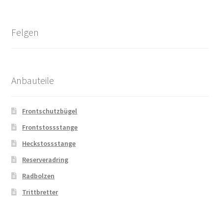
Felgen
Anbauteile
Frontschutzbügel
Frontstossstange
Heckstossstange
Reserveradring
Radbolzen
Trittbretter