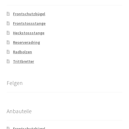
Frontschutzbügel
Frontstossstange
Heckstossstange
Reserveradring
Radbolzen
Trittbretter
Felgen
Anbauteile
Frontschutzbügel