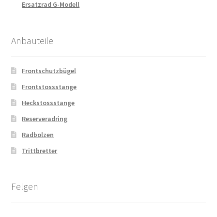
Ersatzrad G-Modell
Anbauteile
Frontschutzbügel
Frontstossstange
Heckstossstange
Reserveradring
Radbolzen
Trittbretter
Felgen