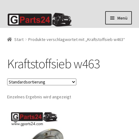
Zur
Zum
Menü
Navigation
Inhalt
springen
springen
Start
Produkte verschlagwortet mit „Kraftstoffsieb w463“
Kraftstoffsieb w463
Einzelnes Ergebnis wird angezeigt