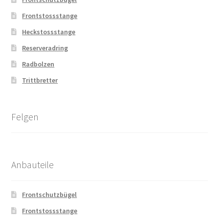
Frontstossstange
Heckstossstange
Reserveradring
Radbolzen
Trittbretter
Felgen
Anbauteile
Frontschutzbügel
Frontstossstange