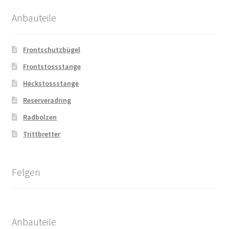
Anbauteile
Frontschutzbügel
Frontstossstange
Heckstossstange
Reserveradring
Radbolzen
Trittbretter
Felgen
Anbauteile