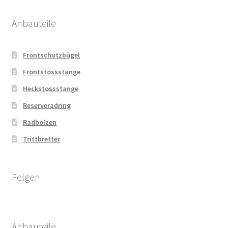
Anbauteile
Frontschutzbügel
Frontstossstange
Heckstossstange
Reserveradring
Radbolzen
Trittbretter
Felgen
Anbauteile