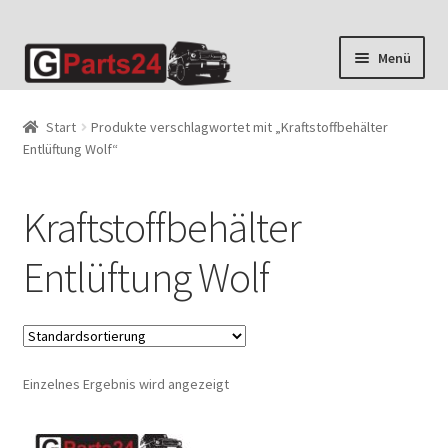
Zur
Zum
Menü
Navigation
Inhalt
springen
springen
Start
Produkte verschlagwortet mit „Kraftstoffbehälter
Entlüftung Wolf“
Kraftstoffbehälter
Entlüftung Wolf
Einzelnes Ergebnis wird angezeigt