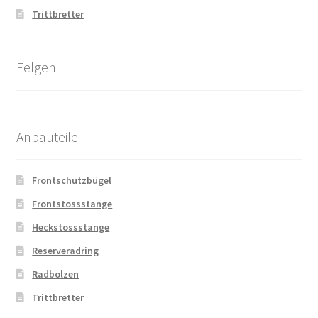
Trittbretter
Felgen
Anbauteile
Frontschutzbügel
Frontstossstange
Heckstossstange
Reserveradring
Radbolzen
Trittbretter