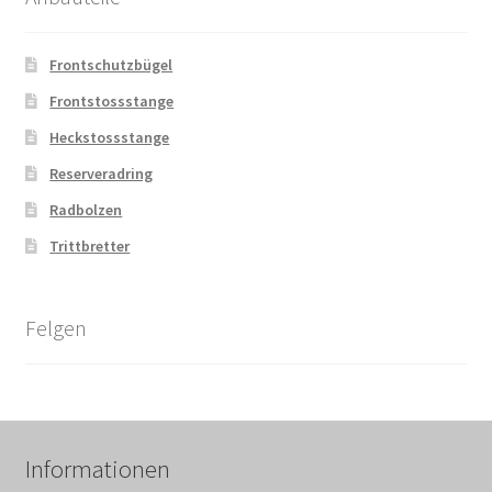
Frontschutzbügel
Frontstossstange
Heckstossstange
Reserveradring
Radbolzen
Trittbretter
Felgen
Informationen