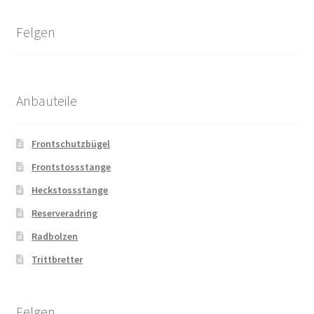
Felgen
Anbauteile
Frontschutzbügel
Frontstossstange
Heckstossstange
Reserveradring
Radbolzen
Trittbretter
Felgen