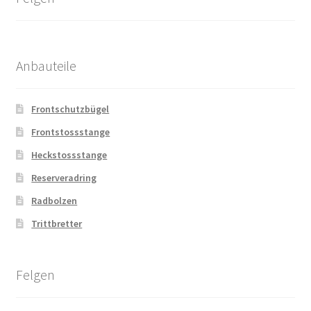
Anbauteile
Frontschutzbügel
Frontstossstange
Heckstossstange
Reserveradring
Radbolzen
Trittbretter
Felgen