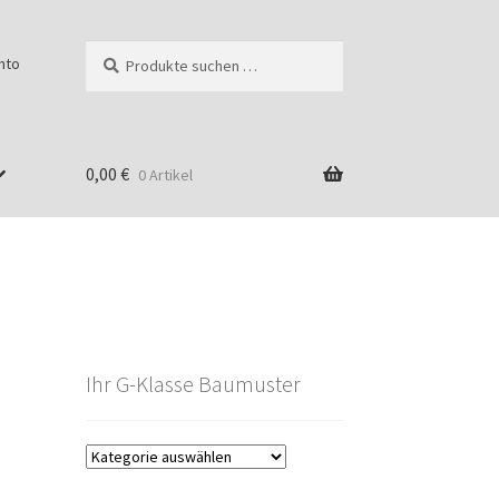
Suchen
Suchen
nto
nach:
0,00
€
0 Artikel
Ihr G-Klasse Baumuster
g