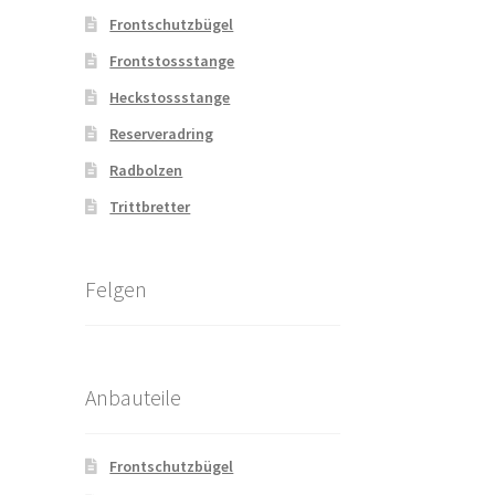
Frontschutzbügel
Frontstossstange
Heckstossstange
Reserveradring
Radbolzen
Trittbretter
Felgen
Anbauteile
Frontschutzbügel