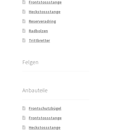
Frontstossstange
Heckstossstange
Reserveradring
Radbolzen
Trittbretter
Felgen
Anbauteile
Frontschutzbügel
Frontstossstange
Heckstossstange