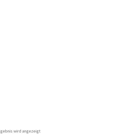
ür den w463
AGB – Allgemeine Geschäftsbedingungen
AGB Design
rgebnis wird angezeigt