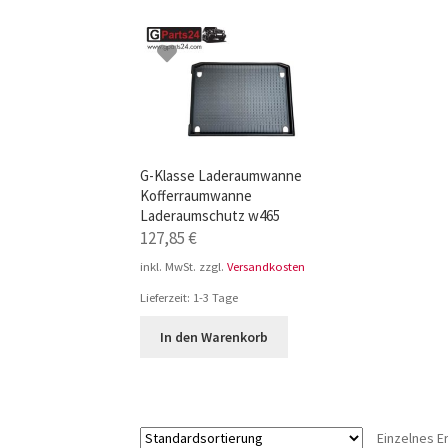
TOP-Seller: G-Klasse Trittbretter schwarz f
Impressum
G-Klasse Laderaumwanne
Kofferraumwanne
Laderaumschutz w465
127,85
€
inkl. MwSt.
zzgl.
Versandkosten
Lieferzeit:
1-3 Tage
In den Warenkorb
Einzelnes E