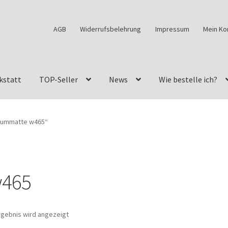
AGB
Widerrufsbelehrung
Impressum
Mein Ko
kstatt
TOP-Seller
News
Wie bestelle ich?
w460
G-Klasse Fahrzeuge im Überblick
G-Klasse Shop
raummatte w465“
s
G-Klasse w463 AMG Felgen
G-Klasse w463 Felgen
des Geländewagen von GParts24
Mein Konto
Meine Merkliste
w465
a Felge ist für mein G-Modell 2018 verfügbar
Widerrufsbelehrun
rgebnis wird angezeigt
kstatt: Restore – Tune – Drive