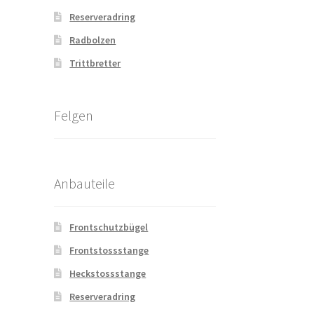
Reserveradring
Radbolzen
Trittbretter
Felgen
Anbauteile
Frontschutzbügel
Frontstossstange
Heckstossstange
Reserveradring