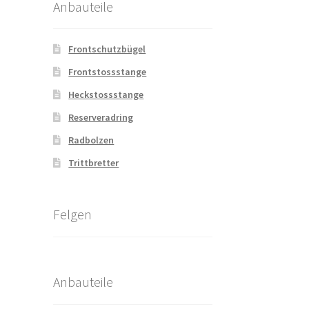
Anbauteile
Frontschutzbügel
Frontstossstange
Heckstossstange
Reserveradring
Radbolzen
Trittbretter
Felgen
Anbauteile