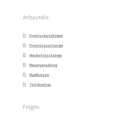
Anbauteile
Frontschutzbügel
Frontstossstange
Heckstossstange
Reserveradring
Radbolzen
Trittbretter
Felgen