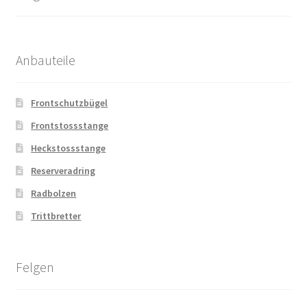
Anbauteile
Frontschutzbügel
Frontstossstange
Heckstossstange
Reserveradring
Radbolzen
Trittbretter
Felgen