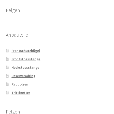
Felgen
Anbauteile
Frontschutzbügel
Frontstossstange
Heckstossstange
Reserveradring
Radbolzen
Trittbretter
Felgen