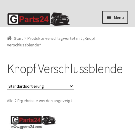
Zur
Zum
Menü
Navigation
Inhalt
springen
springen
Start
Produkte verschlagwortet mit „Knopf
Verschlussblende“
Knopf Verschlussblende
Alle 2 Ergebnisse werden angezeigt