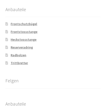
Anbauteile
Frontschutzbügel
Frontstossstange
Heckstossstange
Reserveradring
Radbolzen
Trittbretter
Felgen
Anbauteile