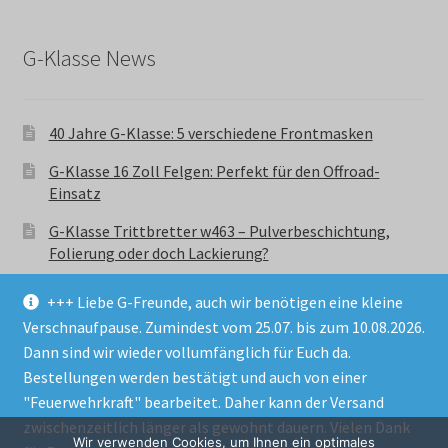
G-Klasse News
40 Jahre G-Klasse: 5 verschiedene Frontmasken
G-Klasse 16 Zoll Felgen: Perfekt für den Offroad-
Einsatz
G-Klasse Trittbretter w463 – Pulverbeschichtung,
Folierung oder doch Lackierung?
+++ Liebe G-Freunde, auch wir benötigen eine kleine
Verschnaufpause. Zumindest vom 25.07. bis zum 10.08.2026.
Dann sind wir wieder vollumfänglich für Euch da.
Bestellungen werden bestätigt und auch von einer
© GParts24 - G-Klasse w463 Trittbretter, Felgen,
"Feuerwehrkraft" bearbeitet. Daher kann der Versand
Ersatzteile & Zubebehör.
zwischenzeitlich länger als gewohnt dauern. Vielen Dank
Datenschutzerklärung
Wir verwenden Cookies, um Ihnen ein optimales