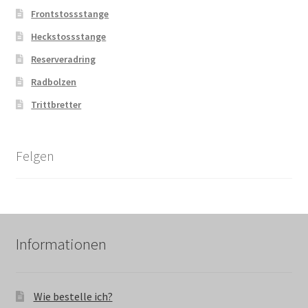
Frontstossstange
Heckstossstange
Reserveradring
Radbolzen
Trittbretter
Felgen
Informationen
Wie bestelle ich?