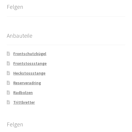
Felgen
Anbauteile
Frontschutzbügel
Frontstossstange
Heckstossstange
Reserveradring
Radbolzen
Trittbretter
Felgen