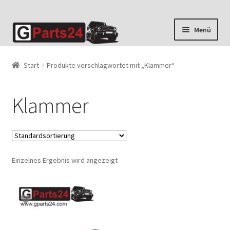
Zur
Zum
Menü
Navigation
Inhalt
springen
springen
Start
Produkte verschlagwortet mit „Klammer“
Klammer
Einzelnes Ergebnis wird angezeigt