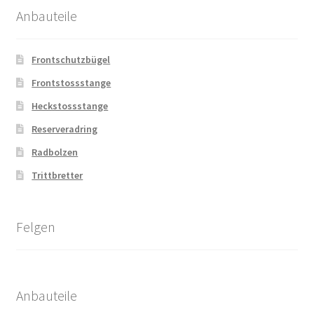
Anbauteile
Frontschutzbügel
Frontstossstange
Heckstossstange
Reserveradring
Radbolzen
Trittbretter
Felgen
Anbauteile