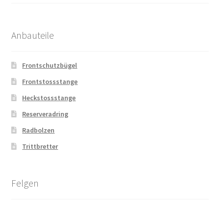
Anbauteile
Frontschutzbügel
Frontstossstange
Heckstossstange
Reserveradring
Radbolzen
Trittbretter
Felgen