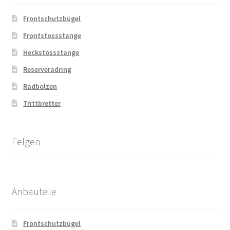
Frontschutzbügel
Frontstossstange
Heckstossstange
Reserveradring
Radbolzen
Trittbretter
Felgen
Anbauteile
Frontschutzbügel