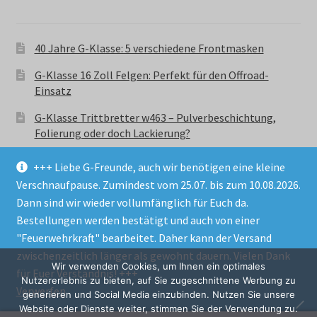
40 Jahre G-Klasse: 5 verschiedene Frontmasken
G-Klasse 16 Zoll Felgen: Perfekt für den Offroad-
Einsatz
G-Klasse Trittbretter w463 – Pulverbeschichtung,
Folierung oder doch Lackierung?
+++ Liebe G-Freunde, auch wir benötigen eine kleine
Verschnaufpause. Zumindest vom 25.07. bis zum 10.08.2026.
Dann sind wir wieder vollumfänglich für Euch da.
Bestellungen werden bestätigt und auch von einer
© GParts24 - G-Klasse w463 Trittbretter, Felgen,
"Feuerwehrkraft" bearbeitet. Daher kann der Versand
Ersatzteile & Zubebehör.
zwischenzeitlich länger als gewohnt dauern. Vielen Dank
Datenschutzerklärung
Wir verwenden Cookies, um Ihnen ein optimales
für Euer Verständnis! +++
Nutzererlebnis zu bieten, auf Sie zugeschnittene Werbung zu
Verwerfen
Alle Preise inkl. der gesetzlichen MwSt.
generieren und Social Media einzubinden. Nutzen Sie unsere
Website oder Dienste weiter, stimmen Sie der Verwendung zu.