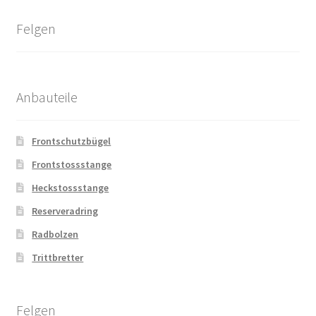
Felgen
Anbauteile
Frontschutzbügel
Frontstossstange
Heckstossstange
Reserveradring
Radbolzen
Trittbretter
Felgen