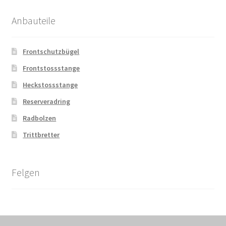
Anbauteile
Frontschutzbügel
Frontstossstange
Heckstossstange
Reserveradring
Radbolzen
Trittbretter
Felgen