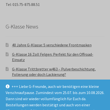
Tel: 015.75-875.88.51
G-Klasse News
40 Jahre G-Klasse: 5 verschiedene Frontmasken
G-Klasse 16 Zoll Felgen: Perfekt für den Offroad-
Einsatz
G-Klasse Trittbretter w463 – Pulverbeschichtung,
Folierung oder doch Lackierung?
+++ Liebe G-Freunde, auch wir benötigen eine kleine
Verschnaufpause. Zumindest vom 25.07. bis zum 10.08.2026.
Dann sind wir wieder vollumfänglich für Euch da.
Bestellungen werden bestätigt und auch von einer
© GParts24 - G-Klasse w463 Trittbretter, Felgen,