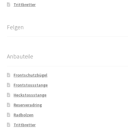
Trittbretter
Felgen
Anbauteile
Frontschutzbügel
Frontstossstange
Heckstossstange
Reserveradring
Radbolzen
Trittbretter