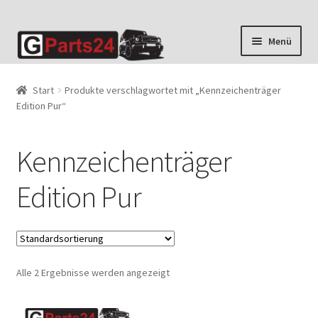
Zur
Zum
Menü
Navigation
Inhalt
springen
springen
Start
Produkte verschlagwortet mit „Kennzeichenträger
Edition Pur“
Kennzeichenträger
Edition Pur
Alle 2 Ergebnisse werden angezeigt