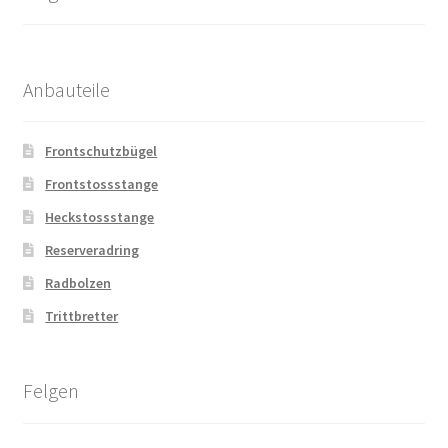
Anbauteile
Frontschutzbügel
Frontstossstange
Heckstossstange
Reserveradring
Radbolzen
Trittbretter
Felgen