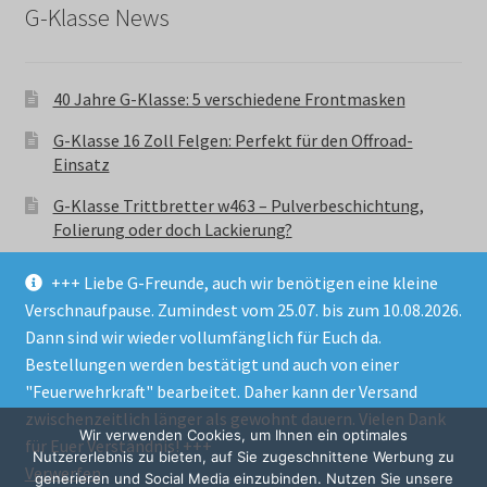
G-Klasse News
40 Jahre G-Klasse: 5 verschiedene Frontmasken
G-Klasse 16 Zoll Felgen: Perfekt für den Offroad-
Einsatz
G-Klasse Trittbretter w463 – Pulverbeschichtung,
Folierung oder doch Lackierung?
+++ Liebe G-Freunde, auch wir benötigen eine kleine
Verschnaufpause. Zumindest vom 25.07. bis zum 10.08.2026.
Dann sind wir wieder vollumfänglich für Euch da.
Bestellungen werden bestätigt und auch von einer
© GParts24 - G-Klasse w463 Trittbretter, Felgen,
"Feuerwehrkraft" bearbeitet. Daher kann der Versand
Ersatzteile & Zubebehör.
zwischenzeitlich länger als gewohnt dauern. Vielen Dank
Datenschutzerklärung
Wir verwenden Cookies, um Ihnen ein optimales
für Euer Verständnis! +++
Nutzererlebnis zu bieten, auf Sie zugeschnittene Werbung zu
Verwerfen
Alle Preise inkl. der gesetzlichen MwSt.
generieren und Social Media einzubinden. Nutzen Sie unsere