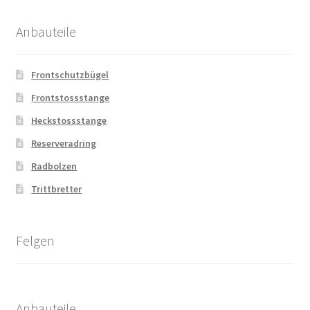
Anbauteile
Frontschutzbügel
Frontstossstange
Heckstossstange
Reserveradring
Radbolzen
Trittbretter
Felgen
Anbauteile