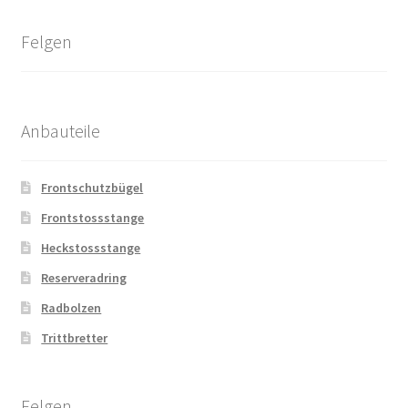
Felgen
Anbauteile
Frontschutzbügel
Frontstossstange
Heckstossstange
Reserveradring
Radbolzen
Trittbretter
Felgen