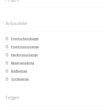
Anbauteile
Frontschutzbügel
Frontstossstange
Heckstossstange
Reserveradring
Radbolzen
Trittbretter
Felgen