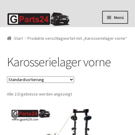
Zur
Zum
Menü
Navigation
Inhalt
springen
springen
Start
Produkte verschlagwortet mit „Karosserielager vorne“
Karosserielager vorne
Alle 2 Ergebnisse werden angezeigt