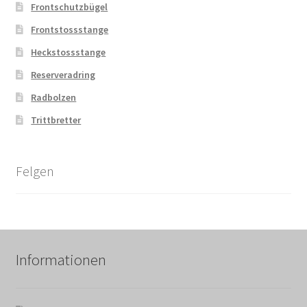
Frontschutzbügel
Frontstossstange
Heckstossstange
Reserveradring
Radbolzen
Trittbretter
Felgen
Informationen