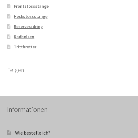
Frontstossstange
Heckstossstange
Reserveradring
Radbolzen
Trittbretter
Felgen
Informationen
Wie bestelle ich?