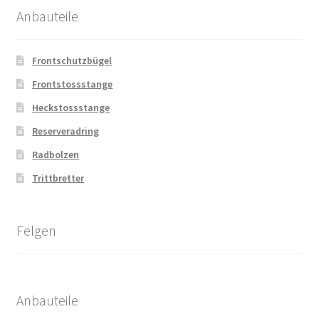
Anbauteile
Frontschutzbügel
Frontstossstange
Heckstossstange
Reserveradring
Radbolzen
Trittbretter
Felgen
Anbauteile