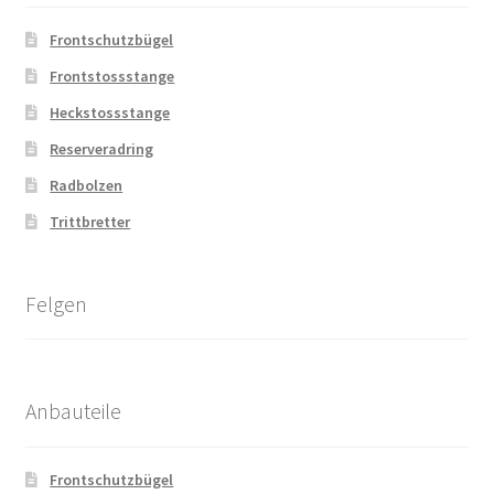
Frontschutzbügel
Frontstossstange
Heckstossstange
Reserveradring
Radbolzen
Trittbretter
Felgen
Anbauteile
Frontschutzbügel