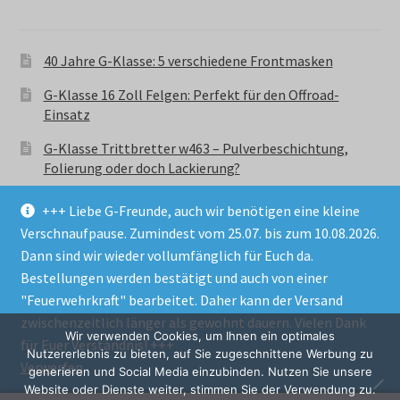
40 Jahre G-Klasse: 5 verschiedene Frontmasken
G-Klasse 16 Zoll Felgen: Perfekt für den Offroad-
Einsatz
G-Klasse Trittbretter w463 – Pulverbeschichtung,
Folierung oder doch Lackierung?
+++ Liebe G-Freunde, auch wir benötigen eine kleine
Verschnaufpause. Zumindest vom 25.07. bis zum 10.08.2026.
Dann sind wir wieder vollumfänglich für Euch da.
Bestellungen werden bestätigt und auch von einer
© GParts24 - G-Klasse w463 Trittbretter, Felgen,
"Feuerwehrkraft" bearbeitet. Daher kann der Versand
Ersatzteile & Zubebehör.
zwischenzeitlich länger als gewohnt dauern. Vielen Dank
Datenschutzerklärung
Wir verwenden Cookies, um Ihnen ein optimales
für Euer Verständnis! +++
Nutzererlebnis zu bieten, auf Sie zugeschnittene Werbung zu
Verwerfen
Alle Preise inkl. der gesetzlichen MwSt.
generieren und Social Media einzubinden. Nutzen Sie unsere
Website oder Dienste weiter, stimmen Sie der Verwendung zu.