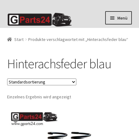
Zur
Zum
Menü
Navigation
Inhalt
springen
springen
Start
Produkte verschlagwortet mit „Hinterachsfeder blau“
Hinterachsfeder blau
Einzelnes Ergebnis wird angezeigt