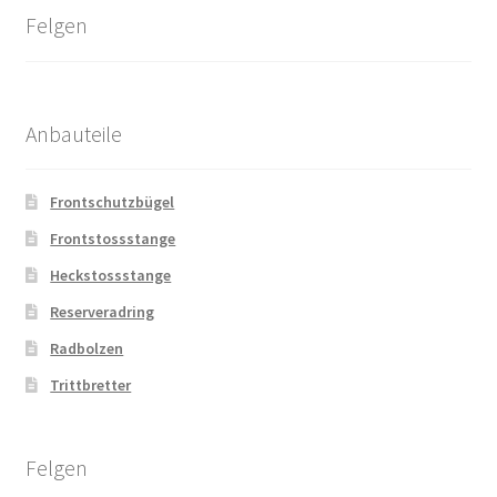
Felgen
Anbauteile
Frontschutzbügel
Frontstossstange
Heckstossstange
Reserveradring
Radbolzen
Trittbretter
Felgen