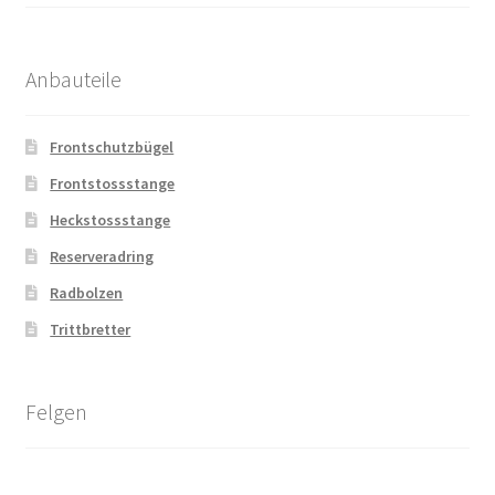
Anbauteile
Frontschutzbügel
Frontstossstange
Heckstossstange
Reserveradring
Radbolzen
Trittbretter
Felgen