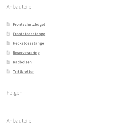
Anbauteile
Frontschutzbügel
Frontstossstange
Heckstossstange
Reserveradring
Radbolzen
Trittbretter
Felgen
Anbauteile