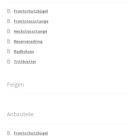
Frontschutzbügel
Frontstossstange
Heckstossstange
Reserveradring
Radbolzen
Trittbretter
Felgen
Anbauteile
Frontschutzbügel