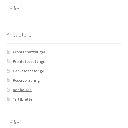
Felgen
Anbauteile
Frontschutzbügel
Frontstossstange
Heckstossstange
Reserveradring
Radbolzen
Trittbretter
Felgen