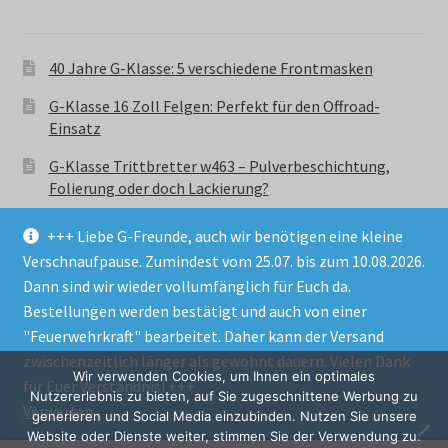
40 Jahre G-Klasse: 5 verschiedene Frontmasken
G-Klasse 16 Zoll Felgen: Perfekt für den Offroad-
Einsatz
G-Klasse Trittbretter w463 – Pulverbeschichtung,
Folierung oder doch Lackierung?
+++ Liebe G-Freunde, auch wir benötigen eine kleine
Verschnaufpause. Zumindest vom 25.07. bis zum 10.08.2026.
Dann sind wir wieder vollumfänglich für Euch da.
Bestellungen werden bestätigt und auch von einer
© GParts24 - G-Klasse w463 Trittbretter, Felgen,
"Feuerwehrkraft" bearbeitet. Daher kann der Versand
Ersatzteile & Zubebehör.
zwischenzeitlich länger als gewohnt dauern. Vielen Dank
Datenschutzerklärung
Wir verwenden Cookies, um Ihnen ein optimales
für Euer Verständnis! +++
Nutzererlebnis zu bieten, auf Sie zugeschnittene Werbung zu
Verwerfen
Alle Preise inkl. der gesetzlichen MwSt.
generieren und Social Media einzubinden. Nutzen Sie unsere
Website oder Dienste weiter, stimmen Sie der Verwendung zu.