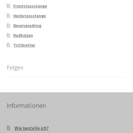
Frontstossstange
Heckstossstange
Reserveradring
Radbolzen
Trittbretter
Felgen
Informationen
Wie bestelle ich?