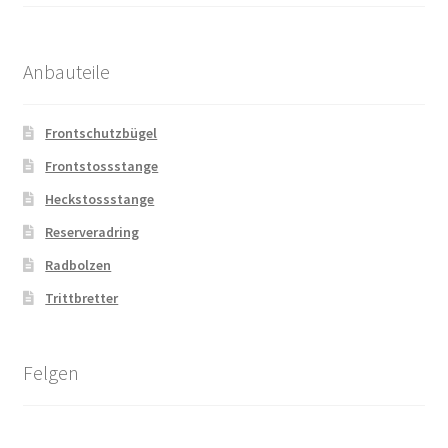
Anbauteile
Frontschutzbügel
Frontstossstange
Heckstossstange
Reserveradring
Radbolzen
Trittbretter
Felgen