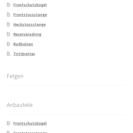
Frontschutzbügel
Frontstossstange
Heckstossstange
Reserveradring
Radbolzen
Trittbretter
Felgen
Anbauteile
Frontschutzbügel
Frontstossstange