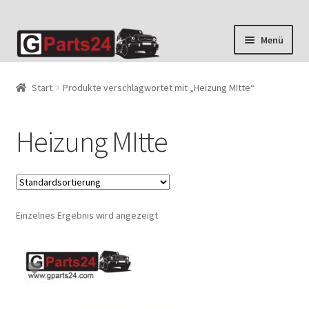
Zur
Zum
Menü
Navigation
Inhalt
springen
springen
Start
Produkte verschlagwortet mit „Heizung MItte“
Heizung MItte
Einzelnes Ergebnis wird angezeigt