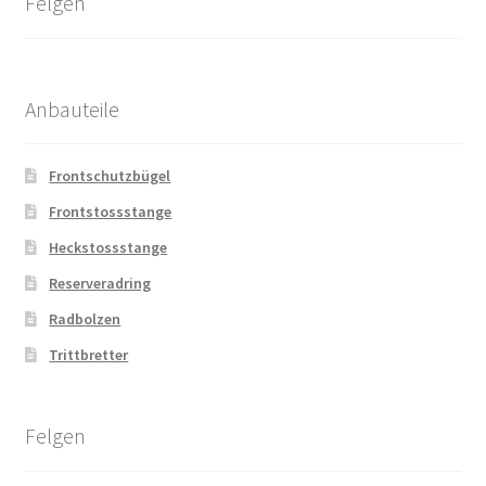
Felgen
Anbauteile
Frontschutzbügel
Frontstossstange
Heckstossstange
Reserveradring
Radbolzen
Trittbretter
Felgen