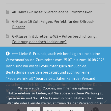
40 Jahre G-Klasse: 5 verschiedene Frontmasken
G-Klasse 16 Zoll Felgen: Perfekt für den Offroad-
Einsatz
G-Klasse Trittbretter w463 – Pulverbeschichtung,
Folierung oder doch Lackierung?
+++ Liebe G-Freunde, auch wir benötigen eine kleine
Verschnaufpause. Zumindest vom 25.07. bis zum 10.08.2026.
Dann sind wir wieder vollumfänglich für Euch da.
Bestellungen werden bestätigt und auch von einer
© GParts24 - G-Klasse w463 Trittbretter, Felgen,
"Feuerwehrkraft" bearbeitet. Daher kann der Versand
Ersatzteile & Zubebehör.
zwischenzeitlich länger als gewohnt dauern. Vielen Dank
Datenschutzerklärung
Wir verwenden Cookies, um Ihnen ein optimales
für Euer Verständnis! +++
Nutzererlebnis zu bieten, auf Sie zugeschnittene Werbung zu
Verwerfen
Alle Preise inkl. der gesetzlichen MwSt.
generieren und Social Media einzubinden. Nutzen Sie unsere
Website oder Dienste weiter, stimmen Sie der Verwendung zu.
0