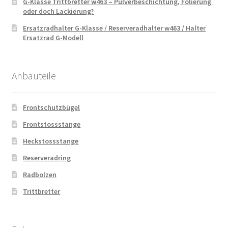
G-Klasse Trittbretter w463 – Pulverbeschichtung, Folierung
oder doch Lackierung?
Ersatzradhalter G-Klasse / Reserveradhalter w463 / Halter
Ersatzrad G-Modell
Anbauteile
Frontschutzbügel
Frontstossstange
Heckstossstange
Reserveradring
Radbolzen
Trittbretter