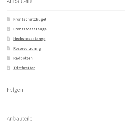
Anbauteile
Frontschutzbügel
Frontstossstange
Heckstossstange
Reserveradring
Radbolzen
Trittbretter
Felgen
Anbauteile