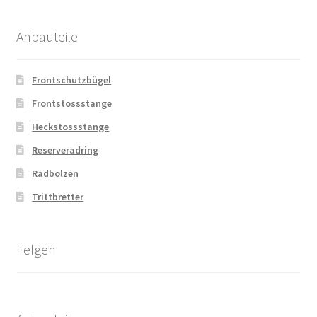
Anbauteile
Frontschutzbügel
Frontstossstange
Heckstossstange
Reserveradring
Radbolzen
Trittbretter
Felgen