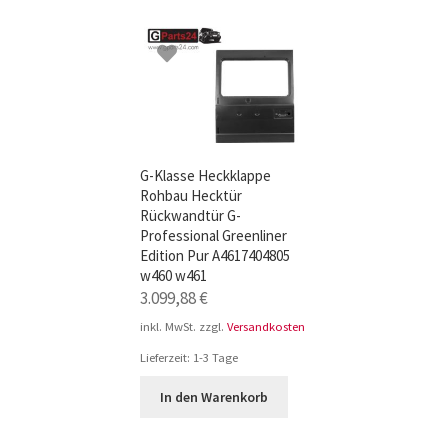
TOP-Seller: G-Klasse Trittbretter schwarz f
Impressum
G-Klasse Heckklappe
Rohbau Hecktür
Rückwandtür G-
Professional Greenliner
Edition Pur A4617404805
w460 w461
3.099,88
€
inkl. MwSt.
zzgl.
Versandkosten
Lieferzeit:
1-3 Tage
In den Warenkorb