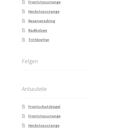
Frontstossstange
Heckstossstange
Reserveradring
Radbolzen
Trittbretter
Felgen
Anbauteile
Frontschutzbügel
Frontstossstange
Heckstossstange