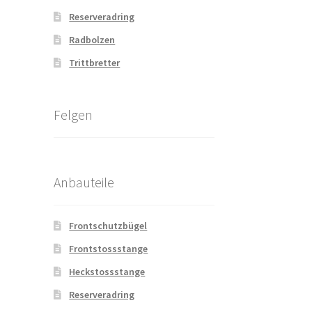
Reserveradring
Radbolzen
Trittbretter
Felgen
Anbauteile
Frontschutzbügel
Frontstossstange
Heckstossstange
Reserveradring