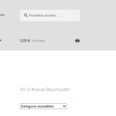
Suchen
Suchen
nto
nach:
0,00
€
0 Artikel
Ihr G-Klasse Baumuster
g