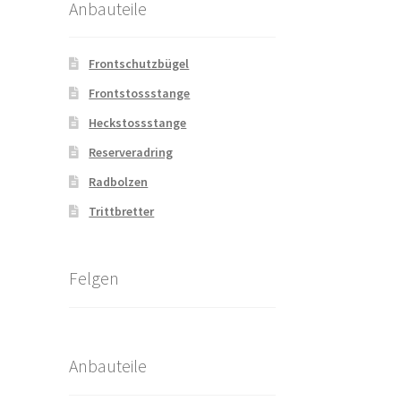
Anbauteile
Frontschutzbügel
Frontstossstange
Heckstossstange
Reserveradring
Radbolzen
Trittbretter
Felgen
Anbauteile