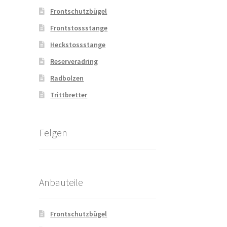
Frontschutzbügel
Frontstossstange
Heckstossstange
Reserveradring
Radbolzen
Trittbretter
Felgen
Anbauteile
Frontschutzbügel