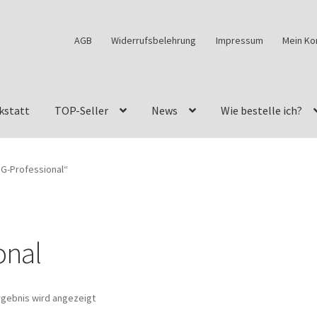
AGB
Widerrufsbelehrung
Impressum
Mein Ko
kstatt
TOP-Seller
News
Wie bestelle ich?
w460
G-Klasse Fahrzeuge im Überblick
G-Klasse Shop
 G-Professional“
s
G-Klasse w463 AMG Felgen
G-Klasse w463 Felgen
des Geländewagen von GParts24
Mein Konto
Meine Merkliste
onal
a Felge ist für mein G-Modell 2018 verfügbar
Widerrufsbelehrun
rgebnis wird angezeigt
kstatt: Restore – Tune – Drive