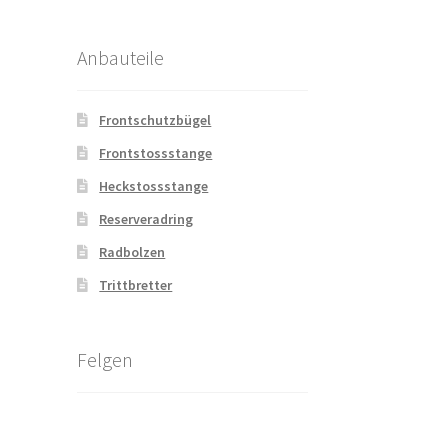
Anbauteile
Frontschutzbügel
Frontstossstange
Heckstossstange
Reserveradring
Radbolzen
Trittbretter
Felgen