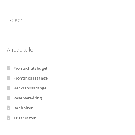
Felgen
Anbauteile
Frontschutzbügel
Frontstossstange
Heckstossstange
Reserveradring
Radbolzen
Trittbretter