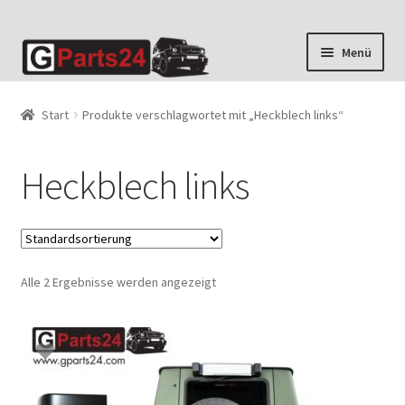
Zur
Zum
Menü
Navigation
Inhalt
springen
springen
Start
Produkte verschlagwortet mit „Heckblech links“
Heckblech links
Alle 2 Ergebnisse werden angezeigt