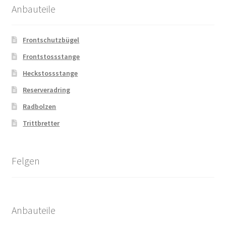
Anbauteile
Frontschutzbügel
Frontstossstange
Heckstossstange
Reserveradring
Radbolzen
Trittbretter
Felgen
Anbauteile