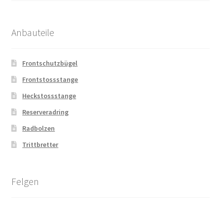
Anbauteile
Frontschutzbügel
Frontstossstange
Heckstossstange
Reserveradring
Radbolzen
Trittbretter
Felgen