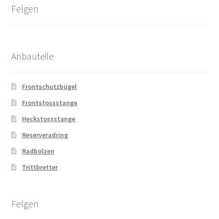
Felgen
Anbauteile
Frontschutzbügel
Frontstossstange
Heckstossstange
Reserveradring
Radbolzen
Trittbretter
Felgen