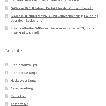
40 Jahre G-Klasse: 5 verschiedene Frontmasken
G-Klasse 16 Zoll Felgen: Perfekt für den Offroad-Einsatz
G-Klasse Trittbretter w463 – Pulverbeschichtung, Folierung
oder doch Lackierung?
Ersatzradhalter G-Klasse / Reserveradhalter w463 / Halter
Ersatzrad G-Modell
Anbauteile
Frontschutzbügel
Frontstossstange
Heckstossstange
Reserveradring
Radbolzen
Trittbretter