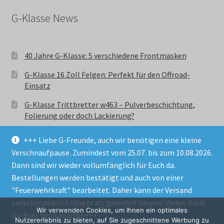
G-Klasse News
40 Jahre G-Klasse: 5 verschiedene Frontmasken
G-Klasse 16 Zoll Felgen: Perfekt für den Offroad-
Einsatz
G-Klasse Trittbretter w463 – Pulverbeschichtung,
Folierung oder doch Lackierung?
+++ Liebe G-Freunde, auch wir benötigen eine kleine
Verschnaufpause. Zumindest vom 25.07. bis zum 10.08.2026.
Dann sind wir wieder vollumfänglich für Euch da.
Bestellungen werden bestätigt und auch von einer
© GParts24 - G-Klasse w463 Trittbretter, Felgen,
"Feuerwehrkraft" bearbeitet. Daher kann der Versand
Ersatzteile & Zubebehör.
zwischenzeitlich länger als gewohnt dauern. Vielen Dank
Datenschutzerklärung
Wir verwenden Cookies, um Ihnen ein optimales
für Euer Verständnis! +++
Nutzererlebnis zu bieten, auf Sie zugeschnittene Werbung zu