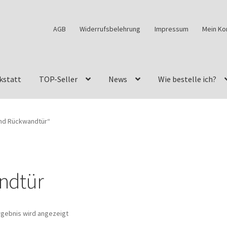
AGB
Widerrufsbelehrung
Impressum
Mein Ko
kstatt
TOP-Seller
News
Wie bestelle ich?
w460
G-Klasse Fahrzeuge im Überblick
G-Klasse Shop
and Rückwandtür“
s
G-Klasse w463 AMG Felgen
G-Klasse w463 Felgen
des Geländewagen von GParts24
Mein Konto
Meine Merkliste
ndtür
a Felge ist für mein G-Modell 2018 verfügbar
Widerrufsbelehrun
rgebnis wird angezeigt
kstatt: Restore – Tune – Drive