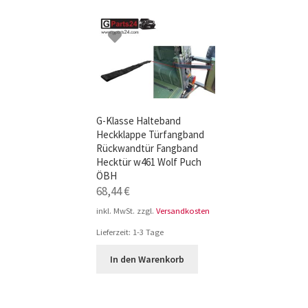
TOP-Seller: G-Klasse Trittbretter schwarz f
Impressum
G-Klasse Halteband
Heckklappe Türfangband
Rückwandtür Fangband
Hecktür w461 Wolf Puch
ÖBH
68,44
€
inkl. MwSt.
zzgl.
Versandkosten
Lieferzeit:
1-3 Tage
In den Warenkorb