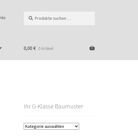
Suchen
Suchen
nto
nach:
0,00
€
0 Artikel
Ihr G-Klasse Baumuster
g