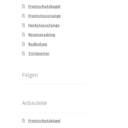
Frontschutzbügel
Frontstossstange
Heckstossstange
Reserveradring
Radbolzen
Trittbretter
Felgen
Anbauteile
Frontschutzbügel