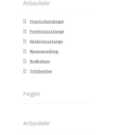
Anbauteile
Frontschutzbügel
Frontstossstange
Heckstossstange
Reserveradring
Radbolzen
Trittbretter
Felgen
Anbauteile