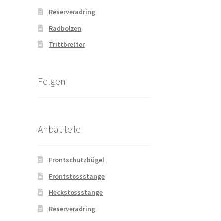
Reserveradring
Radbolzen
Trittbretter
Felgen
Anbauteile
Frontschutzbügel
Frontstossstange
Heckstossstange
Reserveradring