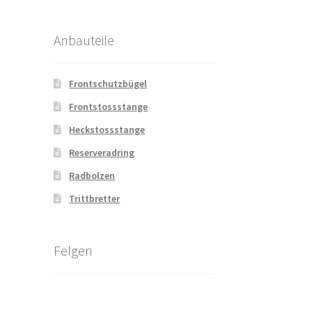
Anbauteile
Frontschutzbügel
Frontstossstange
Heckstossstange
Reserveradring
Radbolzen
Trittbretter
Felgen