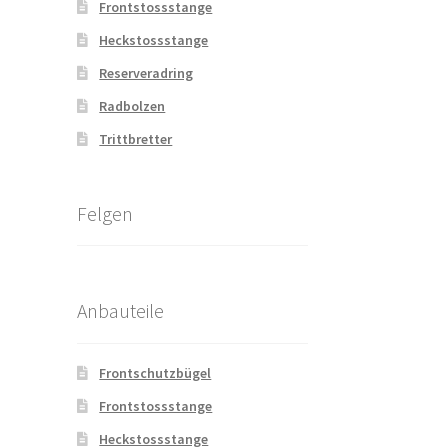
Frontstossstange
Heckstossstange
Reserveradring
Radbolzen
Trittbretter
Felgen
Anbauteile
Frontschutzbügel
Frontstossstange
Heckstossstange