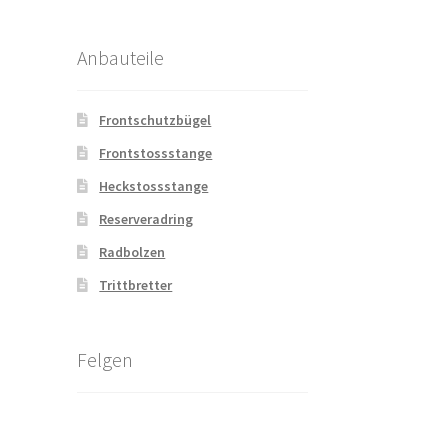
Anbauteile
Frontschutzbügel
Frontstossstange
Heckstossstange
Reserveradring
Radbolzen
Trittbretter
Felgen