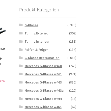
Produkt-Kategorien
G-Klasse
(1329)
Tuning Exterieur
(307)
Tuning Interieur
(181)
hse
Reifen & Felgen
(134)
G-Klasse Restauration
(1083)
G-
r
Mercedes G-Klasse w460
(740)
Mercedes G-Klasse w461
(971)
sten
Mercedes G-Klasse w463
(836)
Mercedes G-Klasse w463a
(120)
Mercedes G-Klasse w464
(33)
Mercedes G-klasse w465
(62)