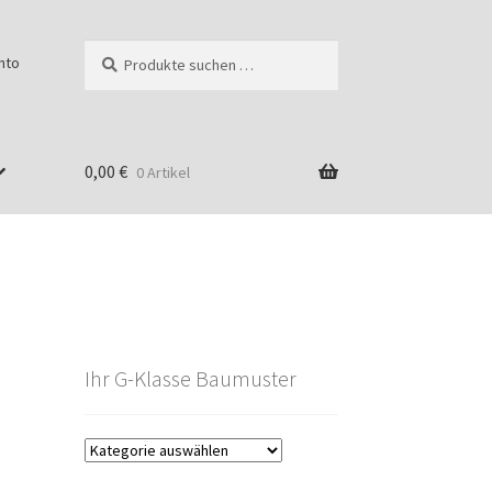
Suchen
Suchen
nto
nach:
0,00
€
0 Artikel
Ihr G-Klasse Baumuster
g