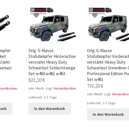
ür den w463
AGB – Allgemeine Geschäftsbedingungen
AGB Design
ämpfer
Orig. G-Klasse
Orig. G-Klasse
ket
Stoßdämpfer Hinterachse
Stoßdämpfer Vorderac
stärkt
verstärkt Heavy Duty
verstärkt Heavy Duty
erlast
Schwerlast Schlechtwege
Schwerlast Greenliner 
Set w460 w461 w463
Professional Edition Pu
Set w461
821,10
€
732,20
€
rsandkosten
inkl. MwSt.
zzgl.
Versandkosten
inkl. MwSt.
zzgl.
Versandko
Lieferzeit:
1-3 Tage
Lieferzeit:
1-3 Tage
korb
In den Warenkorb
In den Warenkorb