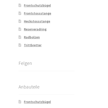
Frontschutzbügel
Frontstossstange
Heckstossstange
Reserveradring
Radbolzen
Trittbretter
Felgen
Anbauteile
Frontschutzbügel