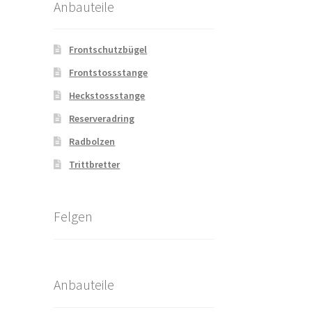
Anbauteile
Frontschutzbügel
Frontstossstange
Heckstossstange
Reserveradring
Radbolzen
Trittbretter
Felgen
Anbauteile