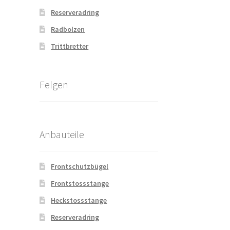
Reserveradring
Radbolzen
Trittbretter
Felgen
Anbauteile
Frontschutzbügel
Frontstossstange
Heckstossstange
Reserveradring