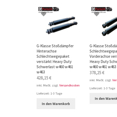
TOP-Seller: G-Klasse Trittbretter schwarz f
Impressum
G-Klasse Stoßdämpfer
G-Klasse Stoßd
Hinterachse
Schlechtwegepa
Schlechtwegepaket
Vorderachse ver
verstärkt Heavy Duty
Heavy Duty Schw
Schwerlast w460 w461
w460 w461 w463
w463
378,25
€
428,15
€
inkl. MwSt.
zzgl.
Ve
inkl. MwSt.
zzgl.
Versandkosten
Lieferzeit:
1-3 Tage
Lieferzeit:
1-3 Tage
In den Waren
In den Warenkorb