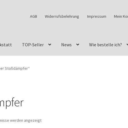
AGB
Widerrufsbelehrung
Impressum
Mein Ko
kstatt
TOP-Seller
News
Wie bestelle ich?
w460
G-Klasse Fahrzeuge im Überblick
G-Klasse Shop
iner Stoßdämpfer“
s
G-Klasse w463 AMG Felgen
G-Klasse w463 Felgen
des Geländewagen von GParts24
Mein Konto
Meine Merkliste
mpfer
a Felge ist für mein G-Modell 2018 verfügbar
Widerrufsbelehrun
bnisse werden angezeigt
kstatt: Restore – Tune – Drive