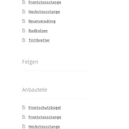
Frontstossstange
Heckstossstange
Reserveradring
Radbolzen
Trittbretter
Felgen
Anbauteile
Frontschutzbügel
Frontstossstange
Heckstossstange