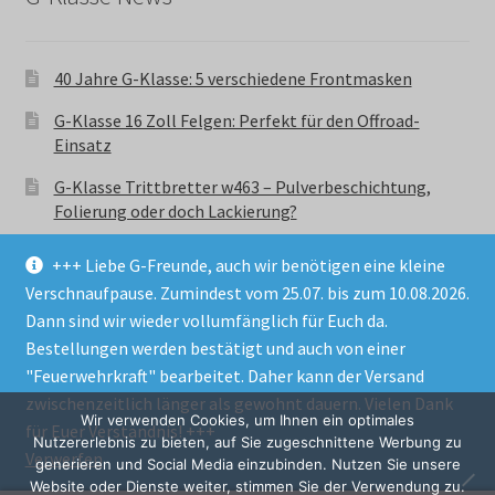
40 Jahre G-Klasse: 5 verschiedene Frontmasken
G-Klasse 16 Zoll Felgen: Perfekt für den Offroad-
Einsatz
G-Klasse Trittbretter w463 – Pulverbeschichtung,
Folierung oder doch Lackierung?
+++ Liebe G-Freunde, auch wir benötigen eine kleine
Verschnaufpause. Zumindest vom 25.07. bis zum 10.08.2026.
Dann sind wir wieder vollumfänglich für Euch da.
Bestellungen werden bestätigt und auch von einer
© GParts24 - G-Klasse w463 Trittbretter, Felgen,
"Feuerwehrkraft" bearbeitet. Daher kann der Versand
Ersatzteile & Zubebehör.
zwischenzeitlich länger als gewohnt dauern. Vielen Dank
Datenschutzerklärung
Wir verwenden Cookies, um Ihnen ein optimales
für Euer Verständnis! +++
Nutzererlebnis zu bieten, auf Sie zugeschnittene Werbung zu
Verwerfen
Alle Preise inkl. der gesetzlichen MwSt.
generieren und Social Media einzubinden. Nutzen Sie unsere
Website oder Dienste weiter, stimmen Sie der Verwendung zu.