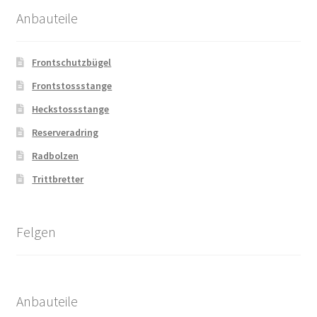
Anbauteile
Frontschutzbügel
Frontstossstange
Heckstossstange
Reserveradring
Radbolzen
Trittbretter
Felgen
Anbauteile