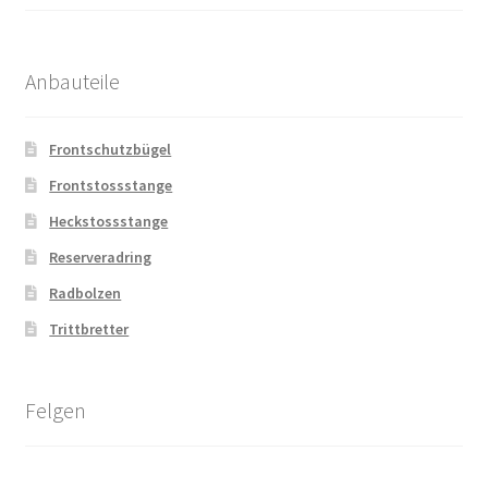
Anbauteile
Frontschutzbügel
Frontstossstange
Heckstossstange
Reserveradring
Radbolzen
Trittbretter
Felgen