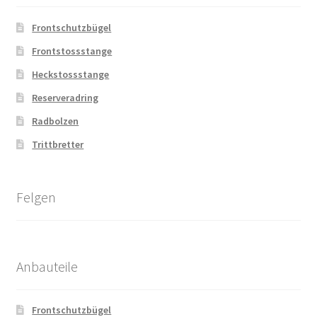
Frontschutzbügel
Frontstossstange
Heckstossstange
Reserveradring
Radbolzen
Trittbretter
Felgen
Anbauteile
Frontschutzbügel