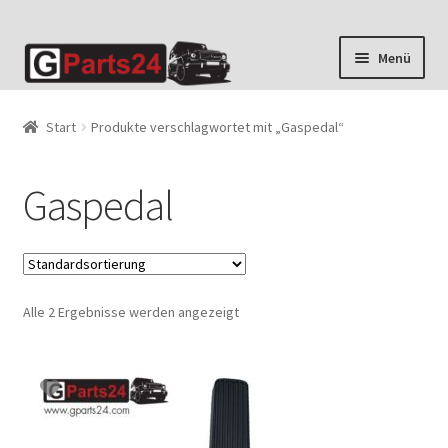
Zur
Zum
Menü
Navigation
Inhalt
springen
springen
Start
Produkte verschlagwortet mit „Gaspedal“
Gaspedal
Alle 2 Ergebnisse werden angezeigt