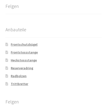
Felgen
Anbauteile
Frontschutzbügel
Frontstossstange
Heckstossstange
Reserveradring
Radbolzen
Trittbretter
Felgen