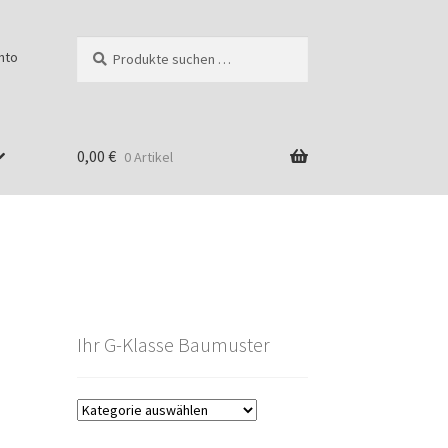
Suchen
Suchen
nto
nach:
0,00
€
0 Artikel
Ihr G-Klasse Baumuster
g