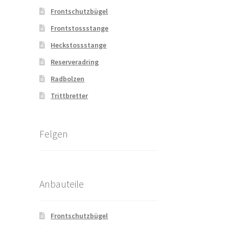
Frontschutzbügel
Frontstossstange
Heckstossstange
Reserveradring
Radbolzen
Trittbretter
Felgen
Anbauteile
Frontschutzbügel