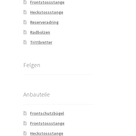
Frontstossstange
Heckstossstange
Reserveradring
Radbolzen
Trittbretter
Felgen
Anbauteile
Frontschutzbügel
Frontstossstange
Heckstossstange