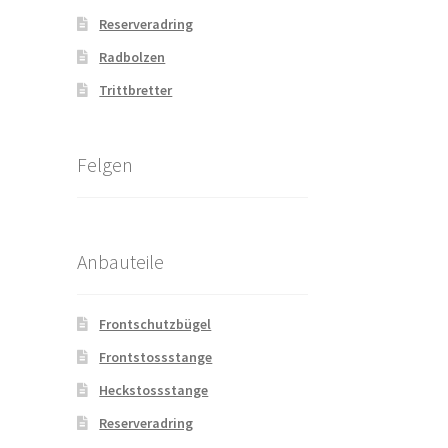
Reserveradring
Radbolzen
Trittbretter
Felgen
Anbauteile
Frontschutzbügel
Frontstossstange
Heckstossstange
Reserveradring