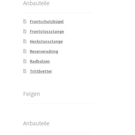
Anbauteile
Frontschutzbügel
Frontstossstange
Heckstossstange
Reserveradring
Radbolzen
Trittbretter
Felgen
Anbauteile