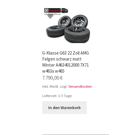
TOP-Seller: G-Klasse Trittbretter schwarz f
Impressum
G-Klasse G63 22 Zoll AMG
Felgen schwarz matt
Winter A4634012000 7X71
w463a w465
7.790,00
€
inkl. MwSt.
zzgl.
Versandkosten
Lieferzeit:
1-3 Tage
In den Warenkorb