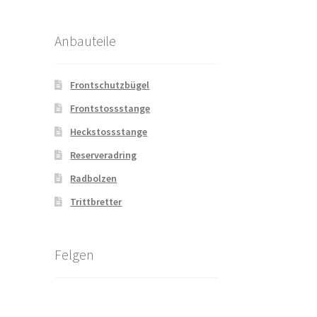
Anbauteile
Frontschutzbügel
Frontstossstange
Heckstossstange
Reserveradring
Radbolzen
Trittbretter
Felgen