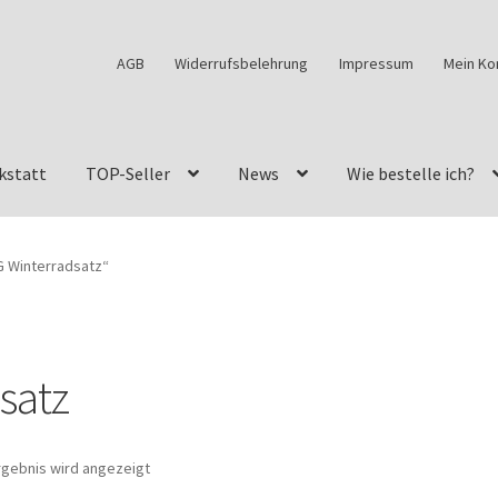
AGB
Widerrufsbelehrung
Impressum
Mein Ko
kstatt
TOP-Seller
News
Wie bestelle ich?
w460
G-Klasse Fahrzeuge im Überblick
G-Klasse Shop
G Winterradsatz“
s
G-Klasse w463 AMG Felgen
G-Klasse w463 Felgen
des Geländewagen von GParts24
Mein Konto
Meine Merkliste
satz
a Felge ist für mein G-Modell 2018 verfügbar
Widerrufsbelehrun
rgebnis wird angezeigt
kstatt: Restore – Tune – Drive