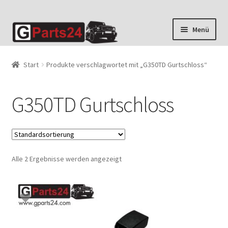
Zur
Zum
Menü
Navigation
Inhalt
springen
springen
Start
Produkte verschlagwortet mit „G350TD Gurtschloss“
G350TD Gurtschloss
Alle 2 Ergebnisse werden angezeigt