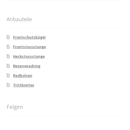
Anbauteile
Frontschutzbügel
Frontstossstange
Heckstossstange
Reserveradring
Radbolzen
Trittbretter
Felgen