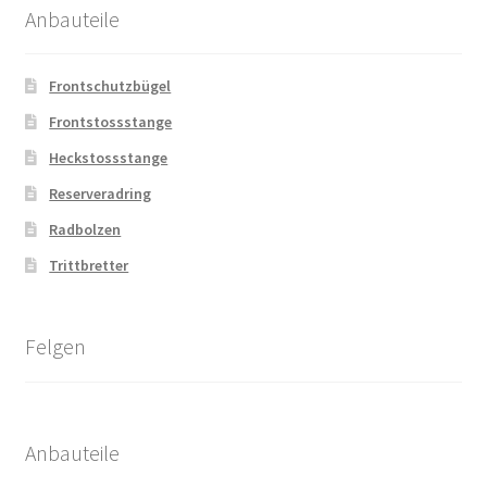
Anbauteile
Frontschutzbügel
Frontstossstange
Heckstossstange
Reserveradring
Radbolzen
Trittbretter
Felgen
Anbauteile