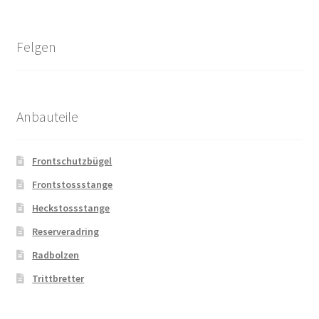
Felgen
Anbauteile
Frontschutzbügel
Frontstossstange
Heckstossstange
Reserveradring
Radbolzen
Trittbretter