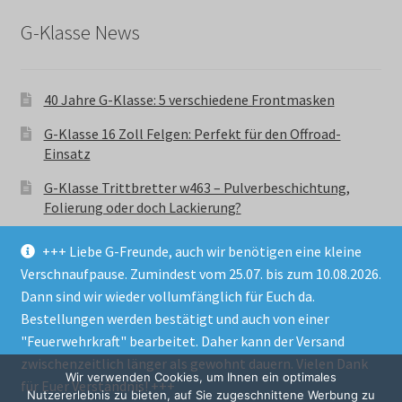
G-Klasse News
40 Jahre G-Klasse: 5 verschiedene Frontmasken
G-Klasse 16 Zoll Felgen: Perfekt für den Offroad-
Einsatz
G-Klasse Trittbretter w463 – Pulverbeschichtung,
Folierung oder doch Lackierung?
+++ Liebe G-Freunde, auch wir benötigen eine kleine
Verschnaufpause. Zumindest vom 25.07. bis zum 10.08.2026.
Dann sind wir wieder vollumfänglich für Euch da.
Bestellungen werden bestätigt und auch von einer
© GParts24 - G-Klasse w463 Trittbretter, Felgen,
"Feuerwehrkraft" bearbeitet. Daher kann der Versand
Ersatzteile & Zubebehör.
zwischenzeitlich länger als gewohnt dauern. Vielen Dank
Datenschutzerklärung
Wir verwenden Cookies, um Ihnen ein optimales
für Euer Verständnis! +++
Nutzererlebnis zu bieten, auf Sie zugeschnittene Werbung zu