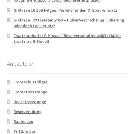
40 Jahre G-Klasse: 5 verschiedene Frontmasken
G-Klasse 16 Zoll Felgen: Perfekt für den Offroad-Einsatz
G-Klasse Trittbretter w463 – Pulverbeschichtung, Folierung
oder doch Lackierung?
Ersatzradhalter G-Klasse / Reserveradhalter w463 / Halter
Ersatzrad G-Modell
Anbauteile
Frontschutzbügel
Frontstossstange
Heckstossstange
Reserveradring
Radbolzen
Trittbretter