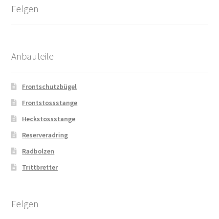
Felgen
Anbauteile
Frontschutzbügel
Frontstossstange
Heckstossstange
Reserveradring
Radbolzen
Trittbretter
Felgen