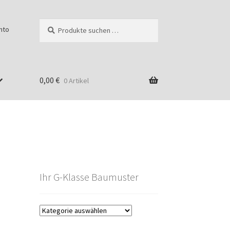
Suchen
Suchen
nto
nach:
0,00
€
0 Artikel
Ihr G-Klasse Baumuster
g