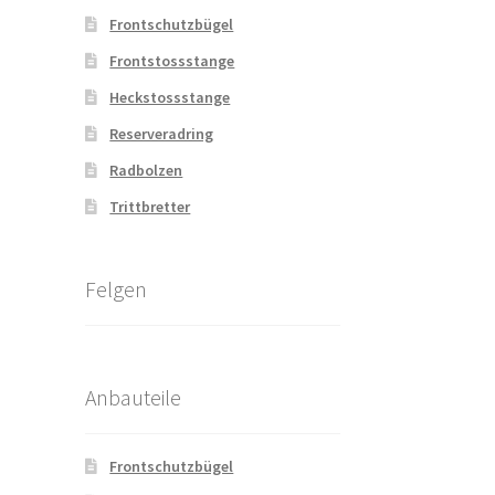
Frontschutzbügel
Frontstossstange
Heckstossstange
Reserveradring
Radbolzen
Trittbretter
Felgen
Anbauteile
Frontschutzbügel