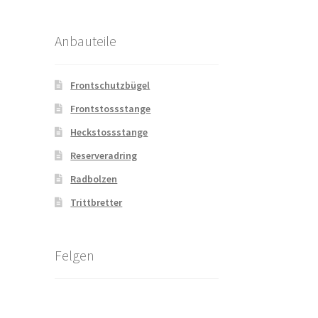
Anbauteile
Frontschutzbügel
Frontstossstange
Heckstossstange
Reserveradring
Radbolzen
Trittbretter
Felgen