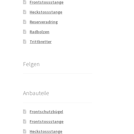
Frontstossstange
Heckstossstange
Reserveradring
Radbolzen
Trittbretter
Felgen
Anbauteile
Frontschutzbügel
Frontstossstange
Heckstossstange