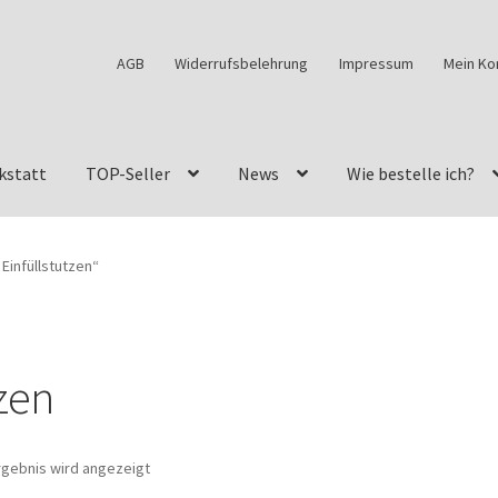
AGB
Widerrufsbelehrung
Impressum
Mein Ko
kstatt
TOP-Seller
News
Wie bestelle ich?
w460
G-Klasse Fahrzeuge im Überblick
G-Klasse Shop
Einfüllstutzen“
s
G-Klasse w463 AMG Felgen
G-Klasse w463 Felgen
des Geländewagen von GParts24
Mein Konto
Meine Merkliste
zen
a Felge ist für mein G-Modell 2018 verfügbar
Widerrufsbelehrun
rgebnis wird angezeigt
kstatt: Restore – Tune – Drive