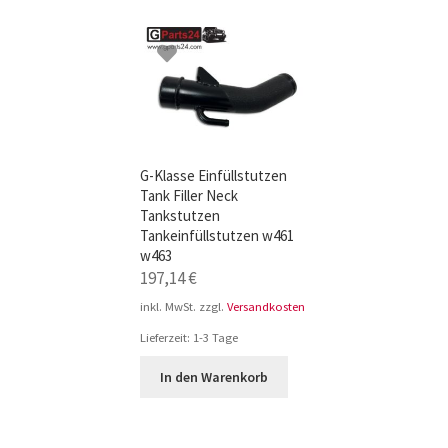
TOP-Seller: G-Klasse Trittbretter schwarz f
Impressum
G-Klasse Einfüllstutzen
Tank Filler Neck
Tankstutzen
Tankeinfüllstutzen w461
w463
197,14
€
inkl. MwSt.
zzgl.
Versandkosten
Lieferzeit:
1-3 Tage
In den Warenkorb