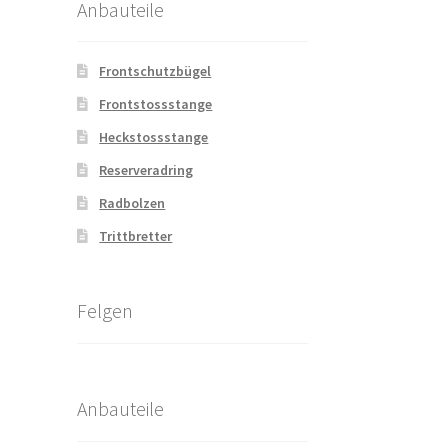
Anbauteile
Frontschutzbügel
Frontstossstange
Heckstossstange
Reserveradring
Radbolzen
Trittbretter
Felgen
Anbauteile