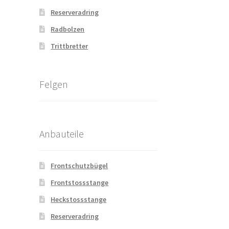
Reserveradring
Radbolzen
Trittbretter
Felgen
Anbauteile
Frontschutzbügel
Frontstossstange
Heckstossstange
Reserveradring