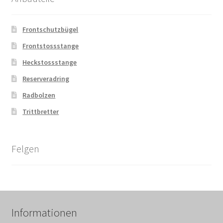
Frontschutzbügel
Frontstossstange
Heckstossstange
Reserveradring
Radbolzen
Trittbretter
Felgen
Informationen