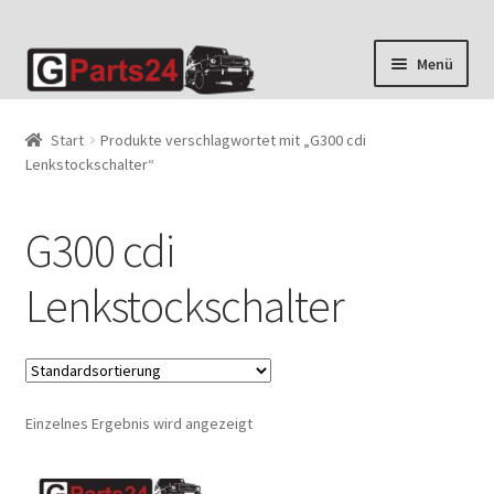
Zur
Zum
Menü
Navigation
Inhalt
springen
springen
Start
Produkte verschlagwortet mit „G300 cdi
Lenkstockschalter“
G300 cdi
Lenkstockschalter
Einzelnes Ergebnis wird angezeigt