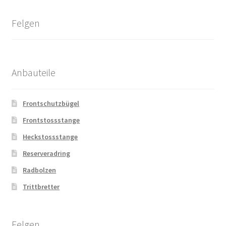
Felgen
Anbauteile
Frontschutzbügel
Frontstossstange
Heckstossstange
Reserveradring
Radbolzen
Trittbretter
Felgen