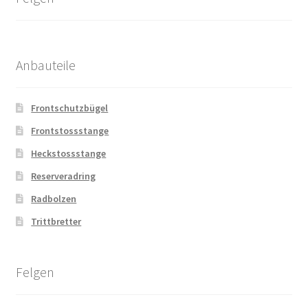
Anbauteile
Frontschutzbügel
Frontstossstange
Heckstossstange
Reserveradring
Radbolzen
Trittbretter
Felgen