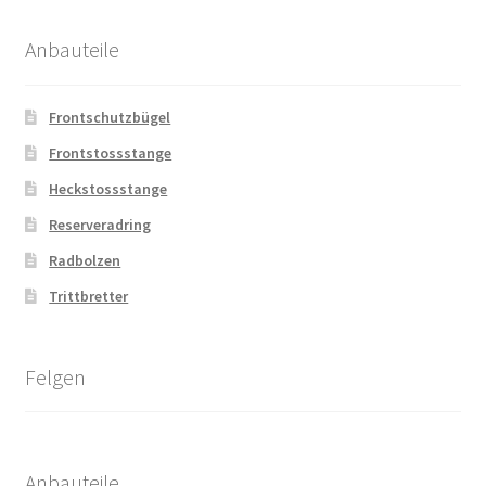
Anbauteile
Frontschutzbügel
Frontstossstange
Heckstossstange
Reserveradring
Radbolzen
Trittbretter
Felgen
Anbauteile