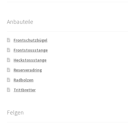
Anbauteile
Frontschutzbügel
Frontstossstange
Heckstossstange
Reserveradring
Radbolzen
Trittbretter
Felgen