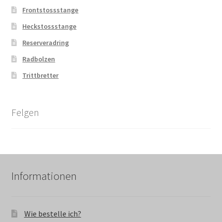
Frontstossstange
Heckstossstange
Reserveradring
Radbolzen
Trittbretter
Felgen
Informationen
Wie bestelle ich?