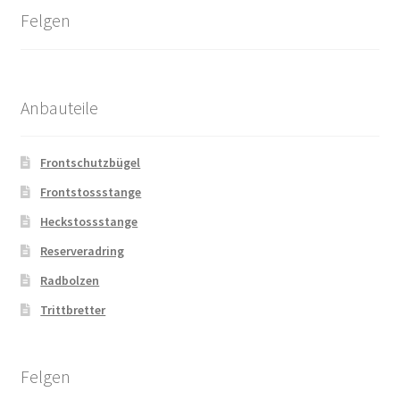
Felgen
Anbauteile
Frontschutzbügel
Frontstossstange
Heckstossstange
Reserveradring
Radbolzen
Trittbretter
Felgen