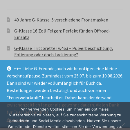
40 Jahre G-Klasse: 5 verschiedene Frontmasken
G-Klasse 16 Zoll Felgen: Perfekt für den Offroad-
Einsatz
G-Klasse Trittbretter w463 – Pulverbeschichtung,
Folierung oder doch Lackierung?
+++ Liebe G-Freunde, auch wir benötigen eine kleine
Verschnaufpause. Zumindest vom 25.07. bis zum 10.08.2026.
Dann sind wir wieder vollumfänglich für Euch da.
Bestellungen werden bestätigt und auch von einer
© GParts24 - G-Klasse w463 Trittbretter, Felgen,
"Feuerwehrkraft" bearbeitet. Daher kann der Versand
Ersatzteile & Zubebehör.
zwischenzeitlich länger als gewohnt dauern. Vielen Dank
Datenschutzerklärung
Wir verwenden Cookies, um Ihnen ein optimales
für Euer Verständnis! +++
Nutzererlebnis zu bieten, auf Sie zugeschnittene Werbung zu
Verwerfen
Alle Preise inkl. der gesetzlichen MwSt.
generieren und Social Media einzubinden. Nutzen Sie unsere
Website oder Dienste weiter, stimmen Sie der Verwendung zu.