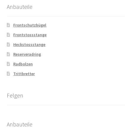
Anbauteile
Frontschutzbügel
Frontstossstange
Heckstossstange
Reserveradring
Radbolzen
Trittbretter
Felgen
Anbauteile