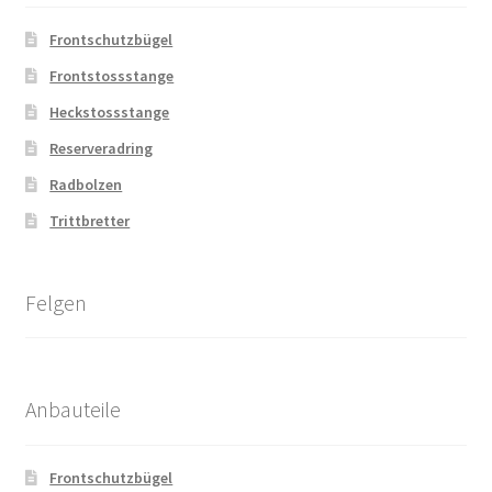
Frontschutzbügel
Frontstossstange
Heckstossstange
Reserveradring
Radbolzen
Trittbretter
Felgen
Anbauteile
Frontschutzbügel