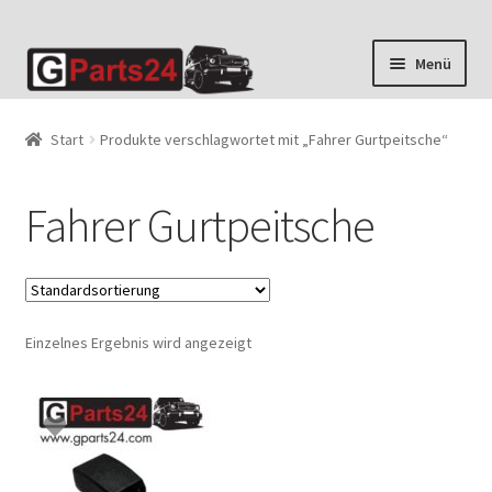
Zur
Zum
Menü
Navigation
Inhalt
springen
springen
Start
Produkte verschlagwortet mit „Fahrer Gurtpeitsche“
Fahrer Gurtpeitsche
Einzelnes Ergebnis wird angezeigt