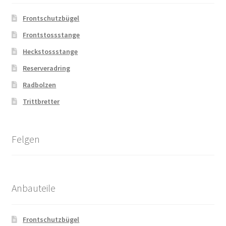
Frontschutzbügel
Frontstossstange
Heckstossstange
Reserveradring
Radbolzen
Trittbretter
Felgen
Anbauteile
Frontschutzbügel