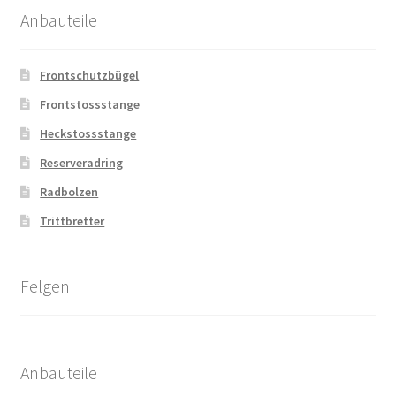
Anbauteile
Frontschutzbügel
Frontstossstange
Heckstossstange
Reserveradring
Radbolzen
Trittbretter
Felgen
Anbauteile