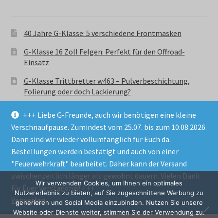
40 Jahre G-Klasse: 5 verschiedene Frontmasken
G-Klasse 16 Zoll Felgen: Perfekt für den Offroad-
Einsatz
G-Klasse Trittbretter w463 – Pulverbeschichtung,
Folierung oder doch Lackierung?
+++ Liebe G-Freunde, auch wir benötigen eine kleine
Verschnaufpause. Zumindest vom 25.07. bis zum 10.08.2026.
Dann sind wir wieder vollumfänglich für Euch da.
Bestellungen werden bestätigt und auch von einer
© GParts24 - G-Klasse w463 Trittbretter, Felgen,
"Feuerwehrkraft" bearbeitet. Daher kann der Versand
Ersatzteile & Zubebehör.
zwischenzeitlich länger als gewohnt dauern. Vielen Dank
Datenschutzerklärung
Wir verwenden Cookies, um Ihnen ein optimales
für Euer Verständnis! +++
Nutzererlebnis zu bieten, auf Sie zugeschnittene Werbung zu
Verwerfen
Alle Preise inkl. der gesetzlichen MwSt.
generieren und Social Media einzubinden. Nutzen Sie unsere
Website oder Dienste weiter, stimmen Sie der Verwendung zu.