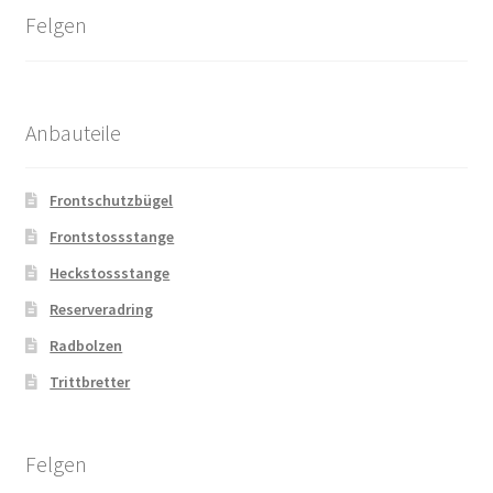
Felgen
Anbauteile
Frontschutzbügel
Frontstossstange
Heckstossstange
Reserveradring
Radbolzen
Trittbretter
Felgen