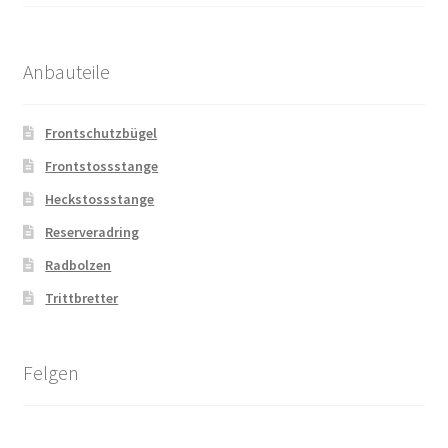
Anbauteile
Frontschutzbügel
Frontstossstange
Heckstossstange
Reserveradring
Radbolzen
Trittbretter
Felgen