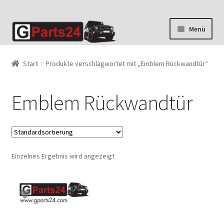
Zur
Zum
Menü
Navigation
Inhalt
springen
springen
Start
Produkte verschlagwortet mit „Emblem Rückwandtür“
Emblem Rückwandtür
Einzelnes Ergebnis wird angezeigt