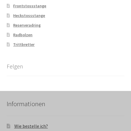
Frontstossstange
Heckstossstange
Reserveradring
Radbolzen
Trittbretter
Felgen
Informationen
Wie bestelle ich?