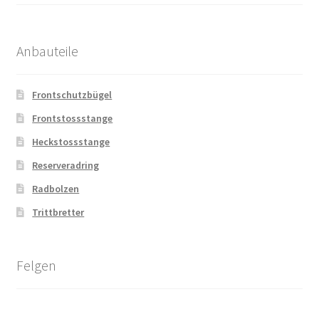
Anbauteile
Frontschutzbügel
Frontstossstange
Heckstossstange
Reserveradring
Radbolzen
Trittbretter
Felgen