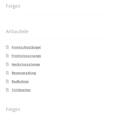
Felgen
Anbauteile
Frontschutzbügel
Frontstossstange
Heckstossstange
Reserveradring
Radbolzen
Trittbretter
Felgen