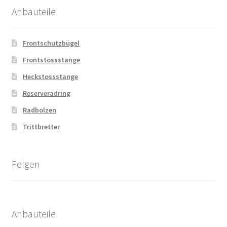
Anbauteile
Frontschutzbügel
Frontstossstange
Heckstossstange
Reserveradring
Radbolzen
Trittbretter
Felgen
Anbauteile