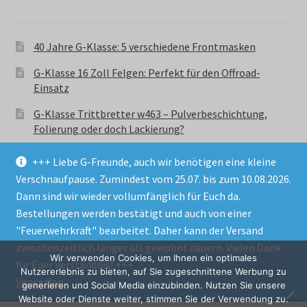
40 Jahre G-Klasse: 5 verschiedene Frontmasken
G-Klasse 16 Zoll Felgen: Perfekt für den Offroad-
Einsatz
G-Klasse Trittbretter w463 – Pulverbeschichtung,
Folierung oder doch Lackierung?
+++ Liebe G-Freunde, auch wir benötigen eine kleine
Verschnaufpause. Zumindest vom 25.07. bis zum 10.08.2026.
Dann sind wir wieder vollumfänglich für Euch da.
Bestellungen werden bestätigt und auch von einer
© GParts24 - G-Klasse w463 Trittbretter, Felgen,
"Feuerwehrkraft" bearbeitet. Daher kann der Versand
Ersatzteile & Zubebehör.
zwischenzeitlich länger als gewohnt dauern. Vielen Dank
Datenschutzerklärung
Wir verwenden Cookies, um Ihnen ein optimales
für Euer Verständnis! +++
Nutzererlebnis zu bieten, auf Sie zugeschnittene Werbung zu
Verwerfen
Alle Preise inkl. der gesetzlichen MwSt.
generieren und Social Media einzubinden. Nutzen Sie unsere
Website oder Dienste weiter, stimmen Sie der Verwendung zu.