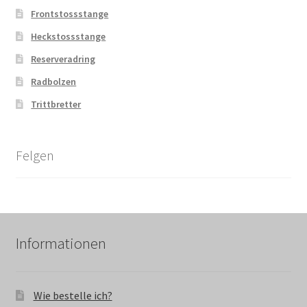
Frontstossstange
Heckstossstange
Reserveradring
Radbolzen
Trittbretter
Felgen
Informationen
Wie bestelle ich?