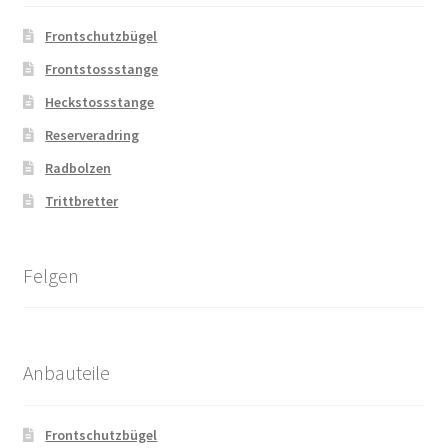
Frontschutzbügel
Frontstossstange
Heckstossstange
Reserveradring
Radbolzen
Trittbretter
Felgen
Anbauteile
Frontschutzbügel