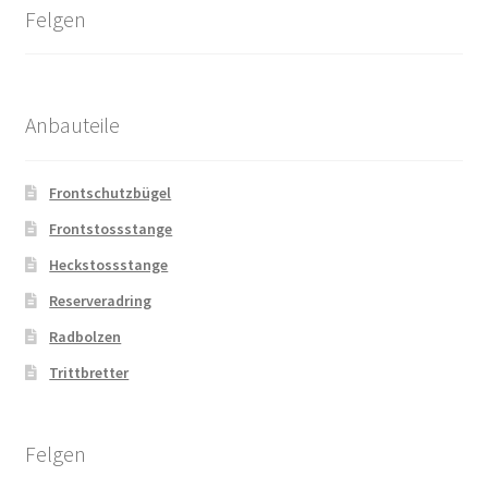
Felgen
Anbauteile
Frontschutzbügel
Frontstossstange
Heckstossstange
Reserveradring
Radbolzen
Trittbretter
Felgen