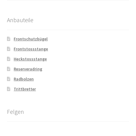
Anbauteile
Frontschutzbügel
Frontstossstange
Heckstossstange
Reserveradring
Radbolzen
Trittbretter
Felgen