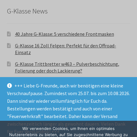
G-Klasse News
40 Jahre G-Klasse: 5 verschiedene Frontmasken
G-Klasse 16 Zoll Felgen: Perfekt für den Offroad-
Einsatz
G-Klasse Trittbretter w463 – Pulverbeschichtung,
Folierung oder doch Lackierung?
+++ Liebe G-Freunde, auch wir benötigen eine kleine
Verschnaufpause. Zumindest vom 25.07. bis zum 10.08.2026.
Dann sind wir wieder vollumfänglich für Euch da.
Bestellungen werden bestätigt und auch von einer
© GParts24 - G-Klasse w463 Trittbretter, Felgen,
"Feuerwehrkraft" bearbeitet. Daher kann der Versand
Ersatzteile & Zubebehör.
zwischenzeitlich länger als gewohnt dauern. Vielen Dank
Datenschutzerklärung
Wir verwenden Cookies, um Ihnen ein optimales
für Euer Verständnis! +++
Nutzererlebnis zu bieten, auf Sie zugeschnittene Werbung zu