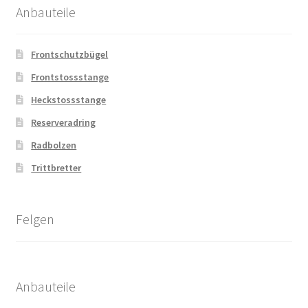
Anbauteile
Frontschutzbügel
Frontstossstange
Heckstossstange
Reserveradring
Radbolzen
Trittbretter
Felgen
Anbauteile