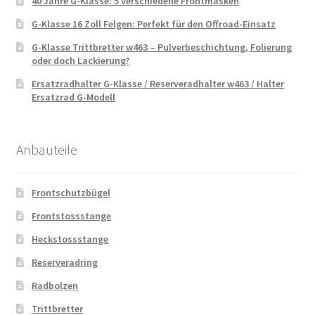
40 Jahre G-Klasse: 5 verschiedene Frontmasken
G-Klasse 16 Zoll Felgen: Perfekt für den Offroad-Einsatz
G-Klasse Trittbretter w463 – Pulverbeschichtung, Folierung
oder doch Lackierung?
Ersatzradhalter G-Klasse / Reserveradhalter w463 / Halter
Ersatzrad G-Modell
Anbauteile
Frontschutzbügel
Frontstossstange
Heckstossstange
Reserveradring
Radbolzen
Trittbretter