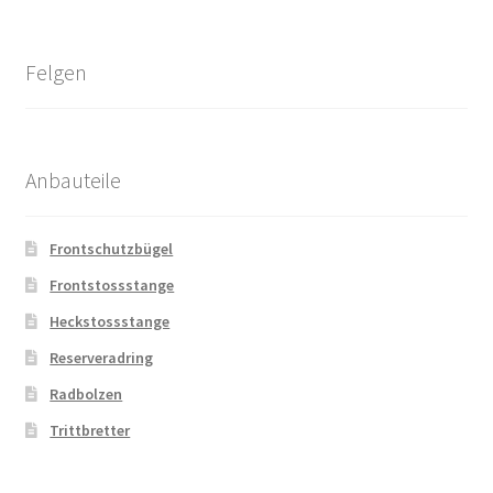
Felgen
Anbauteile
Frontschutzbügel
Frontstossstange
Heckstossstange
Reserveradring
Radbolzen
Trittbretter