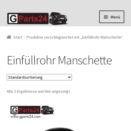
Zur
Zum
Menü
Navigation
Inhalt
springen
springen
Start
Produkte verschlagwortet mit „Einfüllrohr Manschette“
Einfüllrohr Manschette
Alle 2 Ergebnisse werden angezeigt