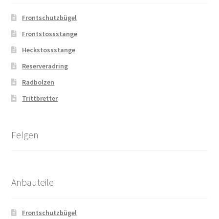
Frontschutzbügel
Frontstossstange
Heckstossstange
Reserveradring
Radbolzen
Trittbretter
Felgen
Anbauteile
Frontschutzbügel