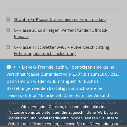
40 Jahre G-Klasse: 5 verschiedene Frontmasken
G-Klasse 16 Zoll Felgen: Perfekt für den Offroad-
Einsatz
G-Klasse Trittbretter w463 – Pulverbeschichtung,
Folierung oder doch Lackierung?
+++ Liebe G-Freunde, auch wir benötigen eine kleine
Verschnaufpause. Zumindest vom 25.07. bis zum 10.08.2026.
Dann sind wir wieder vollumfänglich für Euch da.
Bestellungen werden bestätigt und auch von einer
© GParts24 - G-Klasse w463 Trittbretter, Felgen,
"Feuerwehrkraft" bearbeitet. Daher kann der Versand
Ersatzteile & Zubebehör.
zwischenzeitlich länger als gewohnt dauern. Vielen Dank
Datenschutzerklärung
Wir verwenden Cookies, um Ihnen ein optimales
für Euer Verständnis! +++
Nutzererlebnis zu bieten, auf Sie zugeschnittene Werbung zu
Verwerfen
Alle Preise inkl. der gesetzlichen MwSt.
generieren und Social Media einzubinden. Nutzen Sie unsere
Website oder Dienste weiter, stimmen Sie der Verwendung zu.