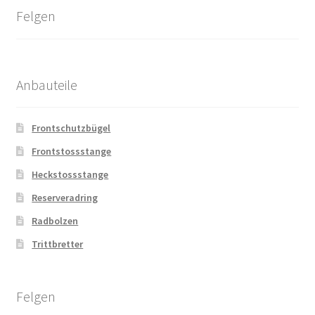
Felgen
Anbauteile
Frontschutzbügel
Frontstossstange
Heckstossstange
Reserveradring
Radbolzen
Trittbretter
Felgen