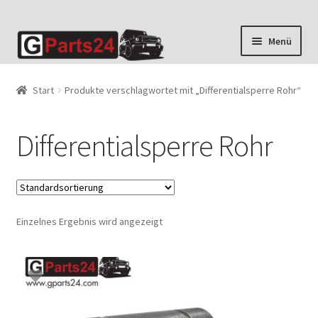
Zur
Zum
Menü
Navigation
Inhalt
springen
springen
Start
Produkte verschlagwortet mit „Differentialsperre Rohr“
Differentialsperre Rohr
Einzelnes Ergebnis wird angezeigt