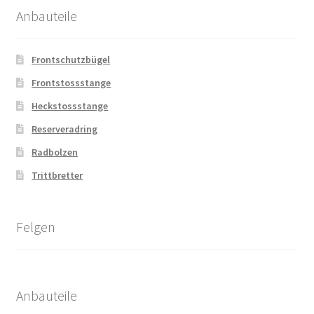
Anbauteile
Frontschutzbügel
Frontstossstange
Heckstossstange
Reserveradring
Radbolzen
Trittbretter
Felgen
Anbauteile