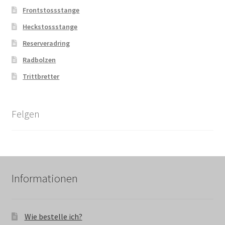
Frontstossstange
Heckstossstange
Reserveradring
Radbolzen
Trittbretter
Felgen
Informationen
Wie bestelle ich?