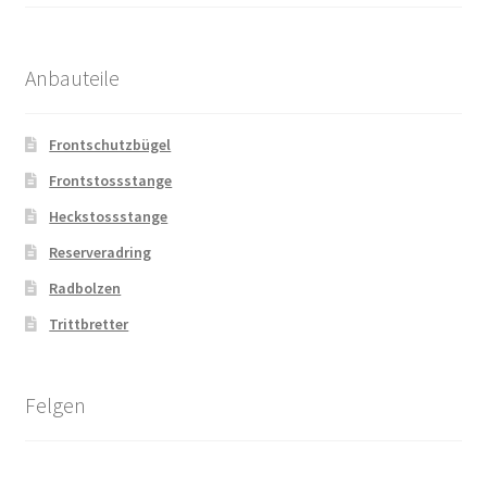
Anbauteile
Frontschutzbügel
Frontstossstange
Heckstossstange
Reserveradring
Radbolzen
Trittbretter
Felgen