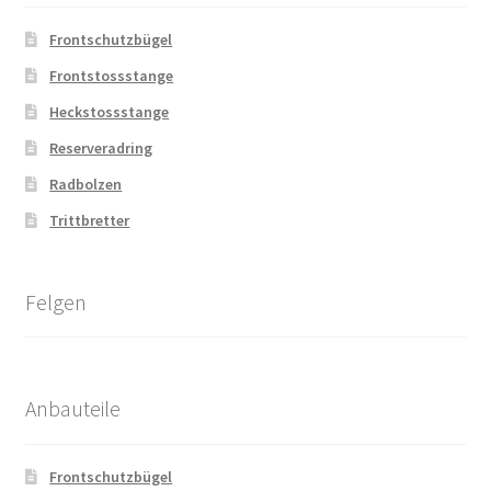
Frontschutzbügel
Frontstossstange
Heckstossstange
Reserveradring
Radbolzen
Trittbretter
Felgen
Anbauteile
Frontschutzbügel