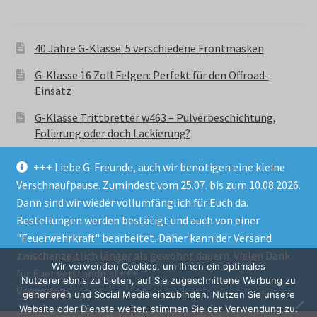
40 Jahre G-Klasse: 5 verschiedene Frontmasken
G-Klasse 16 Zoll Felgen: Perfekt für den Offroad-
Einsatz
G-Klasse Trittbretter w463 – Pulverbeschichtung,
Folierung oder doch Lackierung?
+++ Liebe G-Freunde, auch wir benötigen eine kleine
Verschnaufpause. Zumindest vom 25.07. bis zum 10.08.2026.
Dann sind wir wieder vollumfänglich für Euch da.
Bestellungen werden bestätigt und auch von einer
© GParts24 - G-Klasse w463 Trittbretter, Felgen,
"Feuerwehrkraft" bearbeitet. Daher kann der Versand
Ersatzteile & Zubebehör.
zwischenzeitlich länger als gewohnt dauern. Vielen Dank
Datenschutzerklärung
Wir verwenden Cookies, um Ihnen ein optimales
für Euer Verständnis! +++
Nutzererlebnis zu bieten, auf Sie zugeschnittene Werbung zu
Verwerfen
Alle Preise inkl. der gesetzlichen MwSt.
generieren und Social Media einzubinden. Nutzen Sie unsere
Website oder Dienste weiter, stimmen Sie der Verwendung zu.