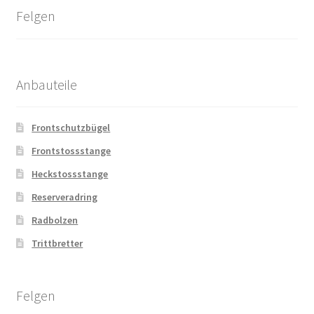
Felgen
Anbauteile
Frontschutzbügel
Frontstossstange
Heckstossstange
Reserveradring
Radbolzen
Trittbretter
Felgen