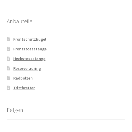
Anbauteile
Frontschutzbügel
Frontstossstange
Heckstossstange
Reserveradring
Radbolzen
Trittbretter
Felgen