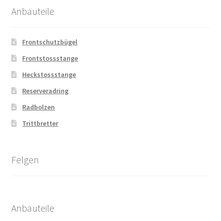
Anbauteile
Frontschutzbügel
Frontstossstange
Heckstossstange
Reserveradring
Radbolzen
Trittbretter
Felgen
Anbauteile