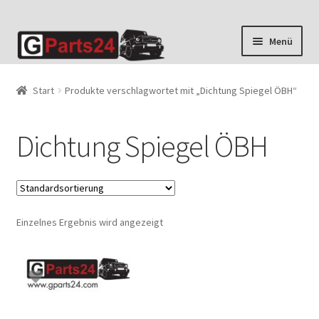
Zur
Zum
Menü
Navigation
Inhalt
springen
springen
Start
Produkte verschlagwortet mit „Dichtung Spiegel ÖBH“
Dichtung Spiegel ÖBH
Einzelnes Ergebnis wird angezeigt