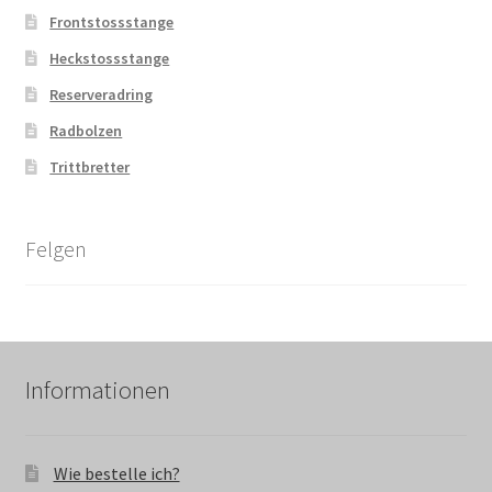
Frontstossstange
Heckstossstange
Reserveradring
Radbolzen
Trittbretter
Felgen
Informationen
Wie bestelle ich?