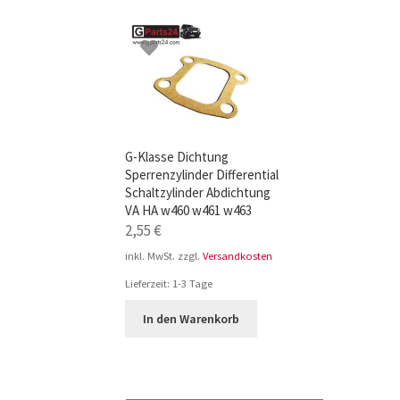
TOP-Seller: G-Klasse Trittbretter schwarz f
Impressum
G-Klasse Dichtung
Sperrenzylinder Differential
Schaltzylinder Abdichtung
VA HA w460 w461 w463
2,55
€
inkl. MwSt.
zzgl.
Versandkosten
Lieferzeit:
1-3 Tage
In den Warenkorb