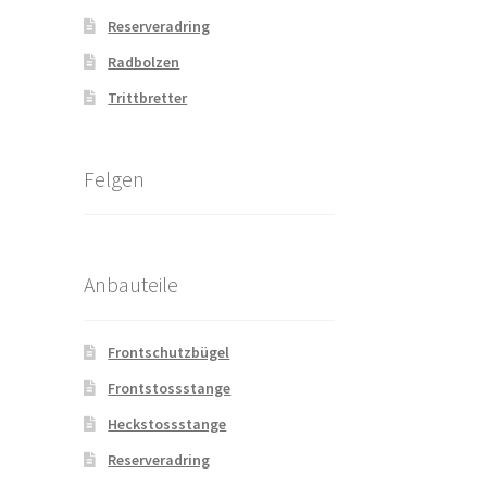
Reserveradring
Radbolzen
Trittbretter
Felgen
Anbauteile
Frontschutzbügel
Frontstossstange
Heckstossstange
Reserveradring