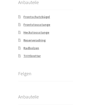
Anbauteile
Frontschutzbügel
Frontstossstange
Heckstossstange
Reserveradring
Radbolzen
Trittbretter
Felgen
Anbauteile