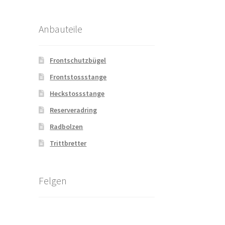
Anbauteile
Frontschutzbügel
Frontstossstange
Heckstossstange
Reserveradring
Radbolzen
Trittbretter
Felgen