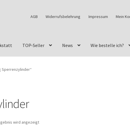
AGB
Widerrufsbelehrung
Impressum
Mein Ko
kstatt
TOP-Seller
News
Wie bestelle ich?
w460
G-Klasse Fahrzeuge im Überblick
G-Klasse Shop
g Sperrenzylinder“
s
G-Klasse w463 AMG Felgen
G-Klasse w463 Felgen
des Geländewagen von GParts24
Mein Konto
Meine Merkliste
linder
a Felge ist für mein G-Modell 2018 verfügbar
Widerrufsbelehrun
rgebnis wird angezeigt
kstatt: Restore – Tune – Drive