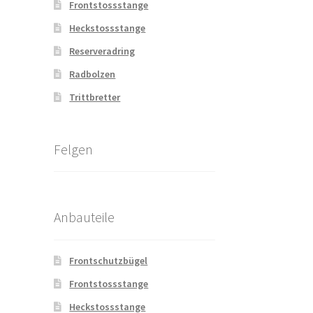
Frontstossstange
Heckstossstange
Reserveradring
Radbolzen
Trittbretter
Felgen
Anbauteile
Frontschutzbügel
Frontstossstange
Heckstossstange