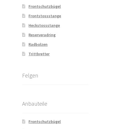
Frontschutzbügel
Frontstossstange
Heckstossstange
Reserveradring
Radbolzen
Trittbretter
Felgen
Anbauteile
Frontschutzbügel