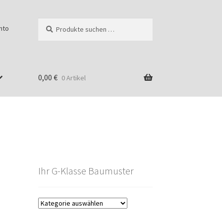
Suchen
Suchen
nto
nach:
0,00
€
0 Artikel
Ihr G-Klasse Baumuster
g