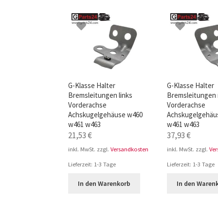
TOP-Seller: G-Klasse Trittbretter schwarz f
Impressum
G-Klasse Halter
G-Klasse Halter
Bremsleitungen links
Bremsleitungen 
Vorderachse
Vorderachse
Achskugelgehäuse w460
Achskugelgehäu
w461 w463
w461 w463
21,53
€
37,93
€
inkl. MwSt.
zzgl.
Versandkosten
inkl. MwSt.
zzgl.
Ve
Lieferzeit:
1-3 Tage
Lieferzeit:
1-3 Tage
In den Warenkorb
In den Waren