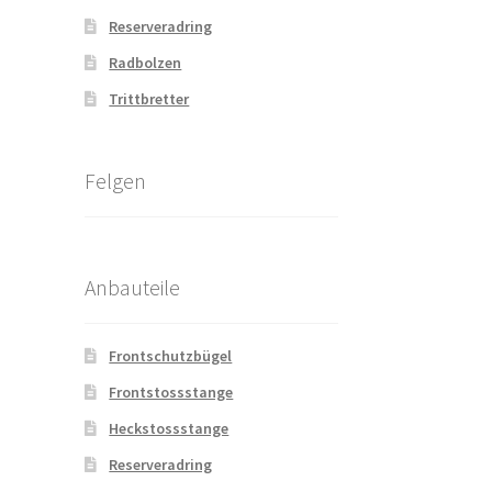
Reserveradring
Radbolzen
Trittbretter
Felgen
Anbauteile
Frontschutzbügel
Frontstossstange
Heckstossstange
Reserveradring