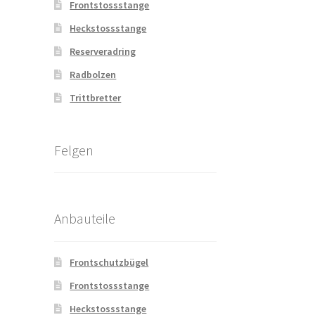
Frontstossstange
Heckstossstange
Reserveradring
Radbolzen
Trittbretter
Felgen
Anbauteile
Frontschutzbügel
Frontstossstange
Heckstossstange