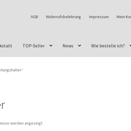
AGB
Widerrufsbelehrung
Impressum
Mein Ko
kstatt
TOP-Seller
News
Wie bestelle ich?
w460
G-Klasse Fahrzeuge im Überblick
G-Klasse Shop
itungshalter“
s
G-Klasse w463 AMG Felgen
G-Klasse w463 Felgen
des Geländewagen von GParts24
Mein Konto
Meine Merkliste
r
a Felge ist für mein G-Modell 2018 verfügbar
Widerrufsbelehrun
bnisse werden angezeigt
kstatt: Restore – Tune – Drive