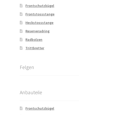
Frontschutzbügel
Frontstossstange
Heckstossstange
Reserveradring
Radbolzen
Trittbretter
Felgen
Anbauteile
Frontschutzbügel