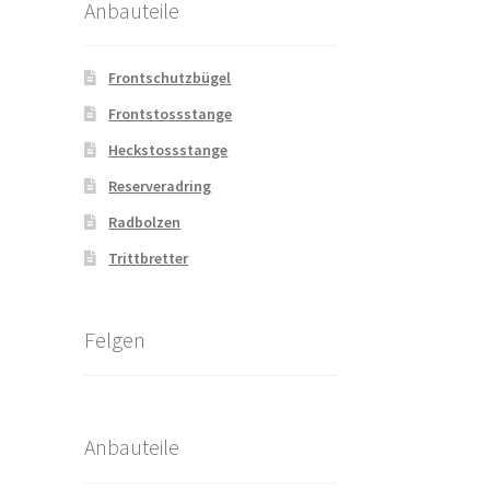
Anbauteile
Frontschutzbügel
Frontstossstange
Heckstossstange
Reserveradring
Radbolzen
Trittbretter
Felgen
Anbauteile