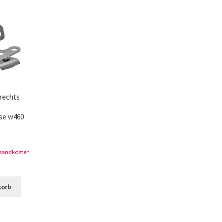
ür den w463
AGB – Allgemeine Geschäftsbedingungen
AGB Design
rechts
se w460
rsandkosten
korb