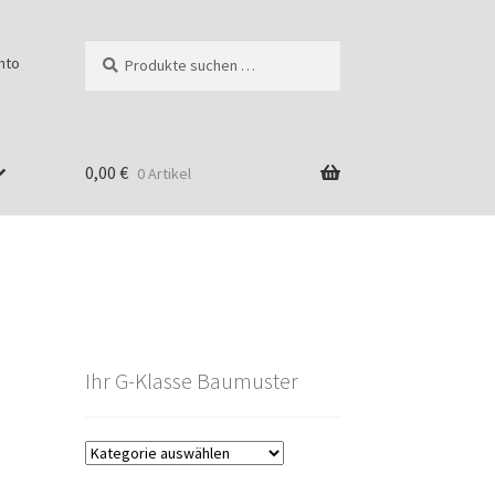
Suchen
Suchen
nto
nach:
0,00
€
0 Artikel
Ihr G-Klasse Baumuster
g