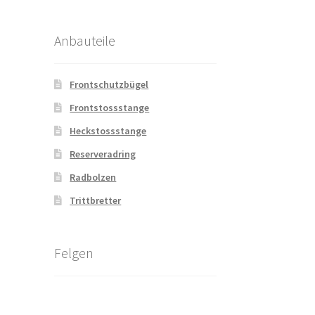
Anbauteile
Frontschutzbügel
Frontstossstange
Heckstossstange
Reserveradring
Radbolzen
Trittbretter
Felgen