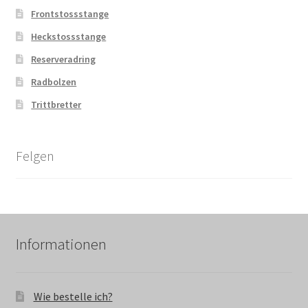
Frontstossstange
Heckstossstange
Reserveradring
Radbolzen
Trittbretter
Felgen
Informationen
Wie bestelle ich?