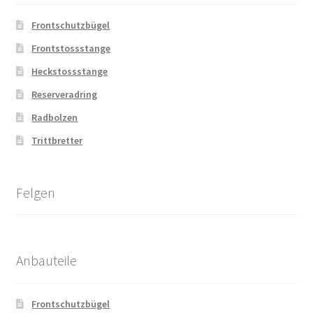
Frontschutzbügel
Frontstossstange
Heckstossstange
Reserveradring
Radbolzen
Trittbretter
Felgen
Anbauteile
Frontschutzbügel