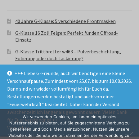
40 Jahre G-Klasse: 5 verschiedene Frontmasken
G-Klasse 16 Zoll Felgen: Perfekt für den Offroad-
Einsatz
G-Klasse Trittbretter w463 – Pulverbeschichtung,
Folierung oder doch Lackierung?
+++ Liebe G-Freunde, auch wir benötigen eine kleine
Verschnaufpause. Zumindest vom 25.07. bis zum 10.08.2026.
Dann sind wir wieder vollumfänglich für Euch da.
Bestellungen werden bestätigt und auch von einer
© GParts24 - G-Klasse w463 Trittbretter, Felgen,
"Feuerwehrkraft" bearbeitet. Daher kann der Versand
Ersatzteile & Zubebehör.
zwischenzeitlich länger als gewohnt dauern. Vielen Dank
Datenschutzerklärung
Wir verwenden Cookies, um Ihnen ein optimales
für Euer Verständnis! +++
Nutzererlebnis zu bieten, auf Sie zugeschnittene Werbung zu
Verwerfen
Alle Preise inkl. der gesetzlichen MwSt.
generieren und Social Media einzubinden. Nutzen Sie unsere
Website oder Dienste weiter, stimmen Sie der Verwendung zu.