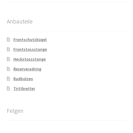
Anbauteile
Frontschutzbügel
Frontstossstange
Heckstossstange
Reserveradring
Radbolzen
Trittbretter
Felgen