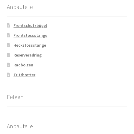
Anbauteile
Frontschutzbügel
Frontstossstange
Heckstossstange
Reserveradring
Radbolzen
Trittbretter
Felgen
Anbauteile