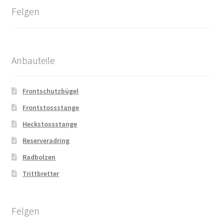
Felgen
Anbauteile
Frontschutzbügel
Frontstossstange
Heckstossstange
Reserveradring
Radbolzen
Trittbretter
Felgen