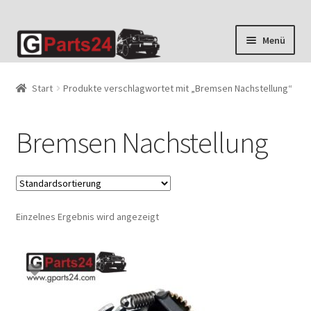
Zur
Zum
Menü
Navigation
Inhalt
springen
springen
Start
Produkte verschlagwortet mit „Bremsen Nachstellung“
Bremsen Nachstellung
Einzelnes Ergebnis wird angezeigt