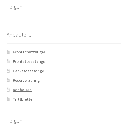
Felgen
Anbauteile
Frontschutzbügel
Frontstossstange
Heckstossstange
Reserveradring
Radbolzen
Trittbretter
Felgen