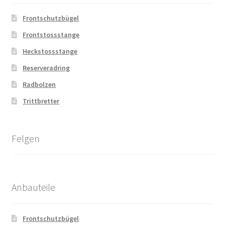
Frontschutzbügel
Frontstossstange
Heckstossstange
Reserveradring
Radbolzen
Trittbretter
Felgen
Anbauteile
Frontschutzbügel