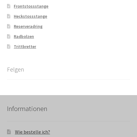
Frontstossstange
Heckstossstange
Reserveradring
Radbolzen
Trittbretter
Felgen
Informationen
Wie bestelle ich?