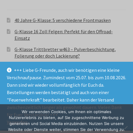
40 Jahre G-Klasse: 5 verschiedene Frontmasken
G-Klasse 16 Zoll Felgen: Perfekt für den Offroad-
Einsatz
G-Klasse Trittbretter w463 – Pulverbeschichtung,
Folierung oder doch Lackierung?
+++ Liebe G-Freunde, auch wir benötigen eine kleine
Verschnaufpause. Zumindest vom 25.07. bis zum 10.08.2026.
Dann sind wir wieder vollumfänglich für Euch da.
Bestellungen werden bestätigt und auch von einer
© GParts24 - G-Klasse w463 Trittbretter, Felgen,
"Feuerwehrkraft" bearbeitet. Daher kann der Versand
Ersatzteile & Zubebehör.
zwischenzeitlich länger als gewohnt dauern. Vielen Dank
Datenschutzerklärung
Wir verwenden Cookies, um Ihnen ein optimales
für Euer Verständnis! +++
Nutzererlebnis zu bieten, auf Sie zugeschnittene Werbung zu
Verwerfen
Alle Preise inkl. der gesetzlichen MwSt.
generieren und Social Media einzubinden. Nutzen Sie unsere
Website oder Dienste weiter, stimmen Sie der Verwendung zu.