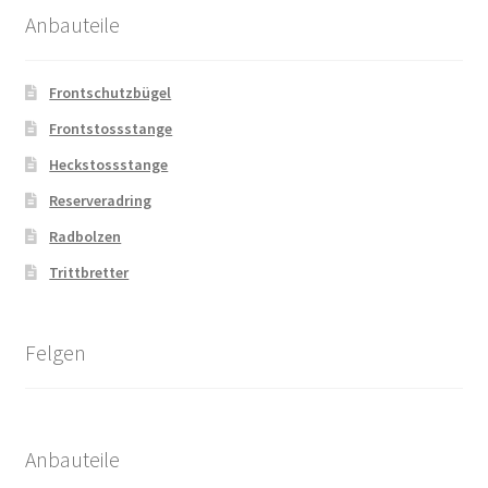
Anbauteile
Frontschutzbügel
Frontstossstange
Heckstossstange
Reserveradring
Radbolzen
Trittbretter
Felgen
Anbauteile