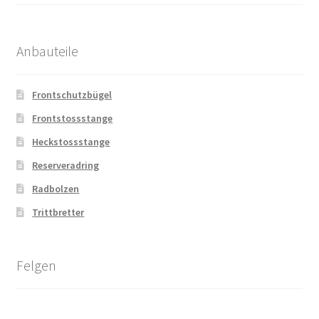
Anbauteile
Frontschutzbügel
Frontstossstange
Heckstossstange
Reserveradring
Radbolzen
Trittbretter
Felgen