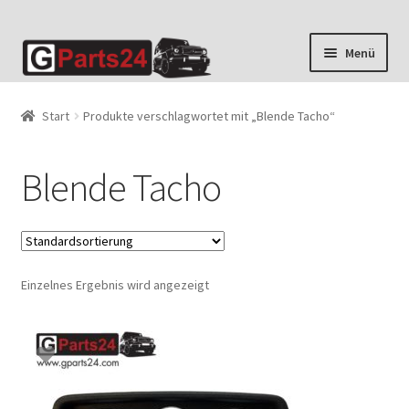
Zur
Zum
Menü
Navigation
Inhalt
springen
springen
Start
Produkte verschlagwortet mit „Blende Tacho“
Blende Tacho
Einzelnes Ergebnis wird angezeigt